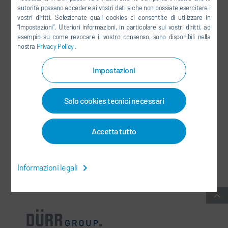
autorità possano accedere ai vostri dati e che non possiate esercitare i
LINKEDIN
vostri diritti. Selezionate quali cookies ci consentite di utilizzare in
“Impostazioni”. Ulteriori informazioni, in particolare sui vostri diritti, ad
INSTAGRAM
esempio su come revocare il vostro consenso, sono disponibili nella
nostra
Privacy Policy
.
Impostazioni
SOCIAL MEDIA
Solo cookies tecnici necessari
NEWSLETTER
CONTATTI / SEDI
Accetta tutto
CONDIZIONI COMMERCIALI GENERALI
-
PROTEZIONE DEI DATI
-
Informazioni legali
INFORMAZIONI LEGALI
-
MAPPA DEL SITO
-
INTEGRITY LINE
-
COOKIES