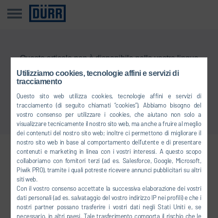
Questo articolo non è disponibile nella vostra lingua
Utilizziamo cookies, tecnologie affini e servizi di
tracciamento
Torna alla panoramica
Questo sito web utilizza cookies, tecnologie affini e servizi di
tracciamento (di seguito chiamati “cookies”). Abbiamo bisogno del
vostro consenso per utilizzare i cookies, che aiutano non solo a
visualizzare tecnicamente il nostro sito web, ma anche a fruire al meglio
dei contenuti del nostro sito web; inoltre ci permettono di migliorare il
nostro sito web in base al comportamento dell’utente e di presentare
contenuti e marketing in linea con i vostri interessi. A questo scopo
Collegatevi con noi
collaboriamo con fornitori terzi (ad es. Salesforce, Google, Microsoft,
Piwik PRO), tramite i quali potreste ricevere annunci pubblicitari su altri
siti web.
Con il vostro consenso accettate la successiva elaborazione dei vostri
FACEBOOK
dati personali (ad es. salvataggio del vostro indirizzo IP nei profili) e che i
nostri partner possano trasferire i vostri dati negli Stati Uniti e, se
YOUTUBE
necessario, in altri paesi. Tale trasferimento comporta il rischio che le