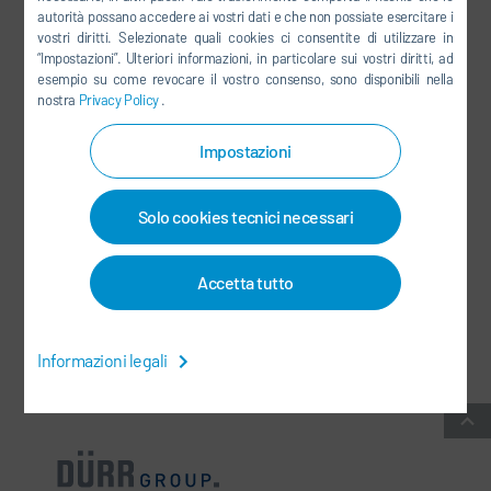
autorità possano accedere ai vostri dati e che non possiate esercitare i
LINKEDIN
vostri diritti. Selezionate quali cookies ci consentite di utilizzare in
“Impostazioni”. Ulteriori informazioni, in particolare sui vostri diritti, ad
INSTAGRAM
esempio su come revocare il vostro consenso, sono disponibili nella
nostra
Privacy Policy
.
Impostazioni
SOCIAL MEDIA
Solo cookies tecnici necessari
NEWSLETTER
CONTATTI / SEDI
Accetta tutto
CONDIZIONI COMMERCIALI GENERALI
-
PROTEZIONE DEI DATI
-
Informazioni legali
INFORMAZIONI LEGALI
-
MAPPA DEL SITO
-
INTEGRITY LINE
-
COOKIES