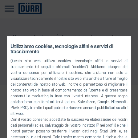
Questo articolo non è disponibile nella vostra lingua
Utilizziamo cookies, tecnologie affini e servizi di
tracciamento
Torna alla panoramica
Questo sito web utilizza cookies, tecnologie affini e servizi di
tracciamento (di seguito chiamati “cookies”). Abbiamo bisogno del
vostro consenso per utilizzare i cookies, che aiutano non solo a
visualizzare tecnicamente il nostro sito web, ma anche a fruire al meglio
dei contenuti del nostro sito web; inoltre ci permettono di migliorare il
nostro sito web in base al comportamento dell’utente e di presentare
contenuti e marketing in linea con i vostri interessi. A questo scopo
Collegatevi con noi
collaboriamo con fornitori terzi (ad es. Salesforce, Google, Microsoft,
Piwik PRO), tramite i quali potreste ricevere annunci pubblicitari su altri
siti web.
Con il vostro consenso accettate la successiva elaborazione dei vostri
FACEBOOK
dati personali (ad es. salvataggio del vostro indirizzo IP nei profili) e che i
nostri partner possano trasferire i vostri dati negli Stati Uniti e, se
YOUTUBE
necessario, in altri paesi. Tale trasferimento comporta il rischio che le