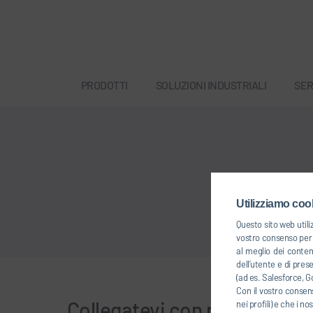
PRODOTTI
SOLUZIONI INDUSTRIALI
SER
Utilizziamo cook
Questo sito web utili
vostro consenso per u
al meglio dei conten
dell’utente e di pres
(ad es. Salesforce, Go
Con il vostro consens
Collegatevi con noi
nei profili) e che i n