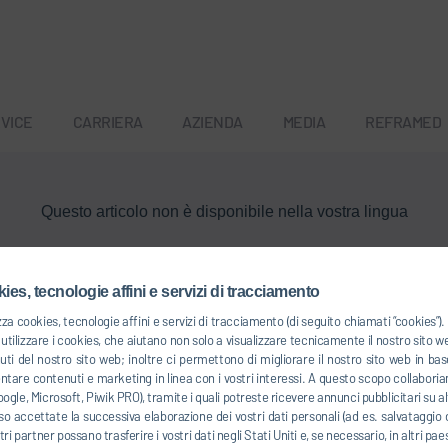
VICE
CARRIERA
AZIENDA
MEDIA
REFRAMED
Questo articolo non è disponibile nella vostra lingua
Torna alla panoramica
ies, tecnologie affini e servizi di tracciamento
zza cookies, tecnologie affini e servizi di tracciamento (di seguito chiamati “cookies”
tilizzare i cookies, che aiutano non solo a visualizzare tecnicamente il nostro sito 
uti del nostro sito web; inoltre ci permettono di migliorare il nostro sito web in 
entare contenuti e marketing in linea con i vostri interessi. A questo scopo collaboria
ogle, Microsoft, Piwik PRO), tramite i quali potreste ricevere annunci pubblicitari su alt
o accettate la successiva elaborazione dei vostri dati personali (ad es. salvataggio d
ostri partner possano trasferire i vostri dati negli Stati Uniti e, se necessario, in altri pa