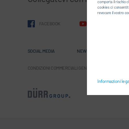
comporta il rischio c
cookies ci consentite
revocare il vostro co
FACEBOOK
YOUTUBE
SOCIAL MEDIA
NEWSLETTER
C
CONDIZIONI COMMERCIALI GENERALI
-
PROTEZIONE D
Informazioni lega