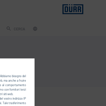
CERCA
). Abbiamo bisogno del
web, ma anche a fruire
base al comportamento
mo con fornitori terzi
ri siti web.
el vostro indirizzo IP
esi. Tale trasferimento