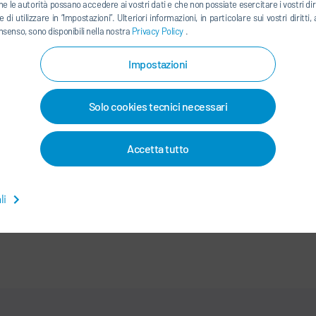
he le autorità possano accedere ai vostri dati e che non possiate esercitare i vostri diri
 di utilizzare in “Impostazioni”. Ulteriori informazioni, in particolare sui vostri dirit
nsenso, sono disponibili nella nostra
Privacy Policy
.
LINKEDIN
INSTAGRAM
Impostazioni
Solo cookies tecnici necessari
ONTATTI / SEDI
Accetta tutto
EI DATI
-
INFORMAZIONI LEGALI
-
MAPPA DEL SITO
-
INTEGRITY LI
li