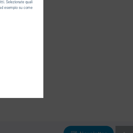
tti. Selezionate quali
ti, ad esempio su come
NE
-
COOKIES