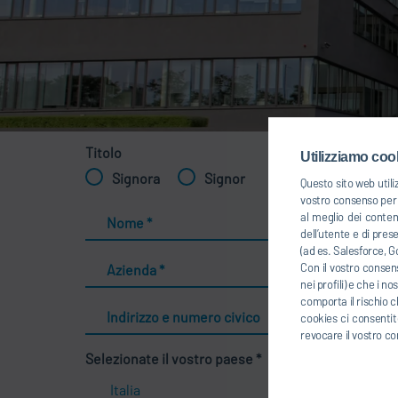
Titolo
Utilizziamo cook
Signora
Signor
Questo sito web utili
vostro consenso per u
al meglio dei conten
Nome
*
dell’utente e di pres
(ad es. Salesforce, Go
Con il vostro consens
Azienda
*
nei profili) e che i n
comporta il rischio c
Indirizzo e numero civico
cookies ci consentite
revocare il vostro co
Selezionate il vostro paese
*