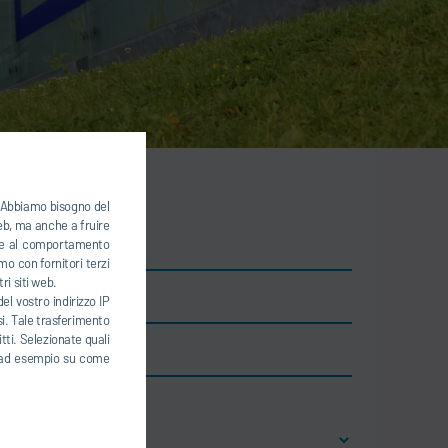
). Abbiamo bisogno del
web, ma anche a fruire
base al comportamento
mo con fornitori terzi
ri siti web.
el vostro indirizzo IP
te)
esi. Tale trasferimento
tti. Selezionate quali
Luogo
ti, ad esempio su come