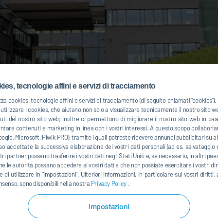
ies, tecnologie affini e servizi di tracciamento
zza cookies, tecnologie affini e servizi di tracciamento (di seguito chiamati “cookies”
tilizzare i cookies, che aiutano non solo a visualizzare tecnicamente il nostro sito 
uti del nostro sito web; inoltre ci permettono di migliorare il nostro sito web in 
Cognome
*
entare contenuti e marketing in linea con i vostri interessi. A questo scopo collaboria
ogle, Microsoft, Piwik PRO), tramite i quali potreste ricevere annunci pubblicitari su alt
o accettate la successiva elaborazione dei vostri dati personali (ad es. salvataggio d
Numero cliente (se presen
ostri partner possano trasferire i vostri dati negli Stati Uniti e, se necessario, in altri pa
he le autorità possano accedere ai vostri dati e che non possiate esercitare i vostri diri
CAP
 di utilizzare in “Impostazioni”. Ulteriori informazioni, in particolare sui vostri dirit
nsenso, sono disponibili nella nostra
Privacy Policy
.
Impostazioni