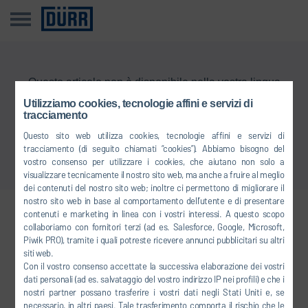
Questo articolo non è disponibile nella vostra lingua
Utilizziamo cookies, tecnologie affini e servizi di
tracciamento
Torna alla panoramica
Questo sito web utilizza cookies, tecnologie affini e servizi di
tracciamento (di seguito chiamati “cookies”). Abbiamo bisogno del
vostro consenso per utilizzare i cookies, che aiutano non solo a
visualizzare tecnicamente il nostro sito web, ma anche a fruire al meglio
dei contenuti del nostro sito web; inoltre ci permettono di migliorare il
nostro sito web in base al comportamento dell’utente e di presentare
contenuti e marketing in linea con i vostri interessi. A questo scopo
Collegatevi con noi
collaboriamo con fornitori terzi (ad es. Salesforce, Google, Microsoft,
Piwik PRO), tramite i quali potreste ricevere annunci pubblicitari su altri
siti web.
Con il vostro consenso accettate la successiva elaborazione dei vostri
FACEBOOK
dati personali (ad es. salvataggio del vostro indirizzo IP nei profili) e che i
nostri partner possano trasferire i vostri dati negli Stati Uniti e, se
YOUTUBE
necessario, in altri paesi. Tale trasferimento comporta il rischio che le