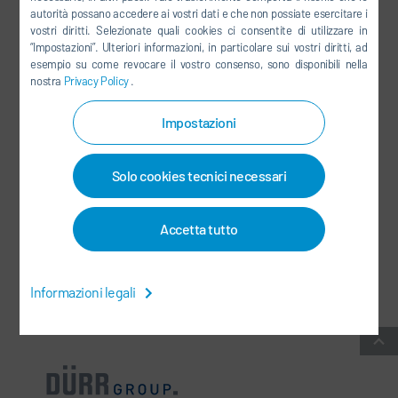
autorità possano accedere ai vostri dati e che non possiate esercitare i
LINKEDIN
vostri diritti. Selezionate quali cookies ci consentite di utilizzare in
“Impostazioni”. Ulteriori informazioni, in particolare sui vostri diritti, ad
INSTAGRAM
esempio su come revocare il vostro consenso, sono disponibili nella
nostra
Privacy Policy
.
Impostazioni
SOCIAL MEDIA
Solo cookies tecnici necessari
NEWSLETTER
CONTATTI / SEDI
Accetta tutto
CONDIZIONI COMMERCIALI GENERALI
-
PROTEZIONE DEI DATI
-
Informazioni legali
INFORMAZIONI LEGALI
-
MAPPA DEL SITO
-
INTEGRITY LINE
-
COOKIES