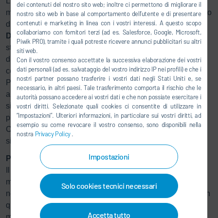
L'integrazione è complessa, poiché comporta tanto la
dei contenuti del nostro sito web; inoltre ci permettono di migliorare il
migrazione di software di terze parti quanto l’aggiornamento
nostro sito web in base al comportamento dell’utente e di presentare
contenuti e marketing in linea con i vostri interessi. A questo scopo
di un sistema obsoleto all'ultima generazione di
collaboriamo con fornitori terzi (ad es. Salesforce, Google, Microsoft,
DXQ
control. "Con la soluzione software interaziendale
Piwik PRO), tramite i quali potreste ricevere annunci pubblicitari su altri
stiamo unificando tre diversi reparti di verniciatura separati
siti web.
da basi tecnologiche diverse: un compito estremamente
Con il vostro consenso accettate la successiva elaborazione dei vostri
dati personali (ad es. salvataggio del vostro indirizzo IP nei profili) e che i
complesso", afferma Felix Losch, Senior Manager Digital
nostri partner possano trasferire i vostri dati negli Stati Uniti e, se
Products di Dürr. "Ma è proprio questa integrazione che
necessario, in altri paesi. Tale trasferimento comporta il rischio che le
apporta il maggior valore aggiunto per il cliente: un unico
autorità possano accedere ai vostri dati e che non possiate esercitare i
sistema anziché tre, un'unica interfaccia utente anziché
vostri diritti. Selezionate quali cookies ci consentite di utilizzare in
“Impostazioni”. Ulteriori informazioni, in particolare sui vostri diritti, ad
piattaforme multiple e piena trasparenza su tutti i processi.
esempio su come revocare il vostro consenso, sono disponibili nella
Ciò non solo riduce i costi, ma rende anche la produzione
nostra
Privacy Policy
.
significativamente più flessibile ed efficiente".
Impostazioni
Pianificazione precisa per il lancio del modello
Il progetto chiavi in mano comprende anche una cella di
misurazione offline, una sala di miscelazione vernici,
Solo cookies tecnici necessari
nonché piattaforme di lavoro e sistemi di trasporto interni. In
qualità di General Contractor, Dürr sta coordinando tutte le
Accetta tutto
maestranze e le attività di progetto. "Il lancio del progetto