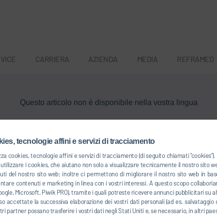
VICE
CARRIERA
AZIENDA
MEDIA
REFRAMED
Questo articolo non è disponibile nella vostra lingua
Torna alla panoramica
ies, tecnologie affini e servizi di tracciamento
zza cookies, tecnologie affini e servizi di tracciamento (di seguito chiamati “cookies”
tilizzare i cookies, che aiutano non solo a visualizzare tecnicamente il nostro sito 
uti del nostro sito web; inoltre ci permettono di migliorare il nostro sito web in 
entare contenuti e marketing in linea con i vostri interessi. A questo scopo collaboria
ogle, Microsoft, Piwik PRO), tramite i quali potreste ricevere annunci pubblicitari su alt
o accettate la successiva elaborazione dei vostri dati personali (ad es. salvataggio d
ostri partner possano trasferire i vostri dati negli Stati Uniti e, se necessario, in altri pa