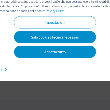
he le autorità possano accedere ai vostri dati e che non possiate esercitare i vostri diri
 di utilizzare in “Impostazioni”. Ulteriori informazioni, in particolare sui vostri dirit
nsenso, sono disponibili nella nostra
Privacy Policy
.
LINKEDIN
INSTAGRAM
Impostazioni
Solo cookies tecnici necessari
ONTATTI / SEDI
Accetta tutto
EI DATI
-
INFORMAZIONI LEGALI
-
MAPPA DEL SITO
-
INTEGRITY LI
li