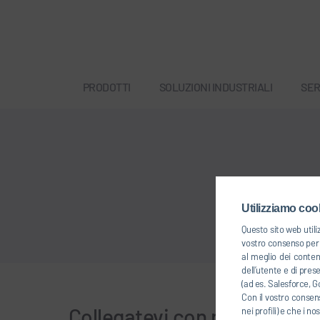
PRODOTTI
SOLUZIONI INDUSTRIALI
SER
Utilizziamo cook
Questo sito web utili
vostro consenso per u
al meglio dei conten
dell’utente e di pres
(ad es. Salesforce, Go
Con il vostro consens
Collegatevi con noi
nei profili) e che i n