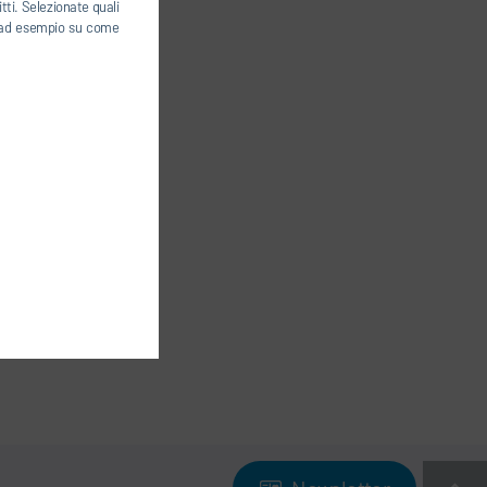
tti. Selezionate quali
ti, ad esempio su come
NE
-
COOKIES