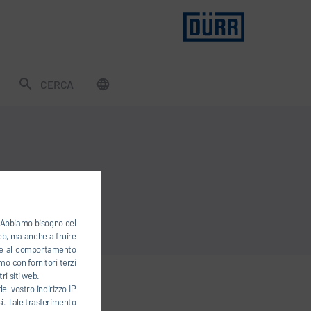
CERCA
). Abbiamo bisogno del
web, ma anche a fruire
base al comportamento
mo con fornitori terzi
ri siti web.
el vostro indirizzo IP
esi. Tale trasferimento