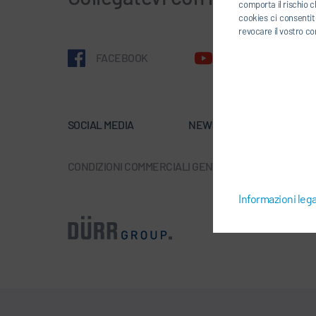
comporta il rischio c
cookies ci consentite
revocare il vostro co
FACEBOOK
YOUTUBE
SOCIAL MEDIA
NEWSLETTER
C
CONDIZIONI COMMERCIALI GENERALI
-
PROTEZIONE D
Informazioni lega