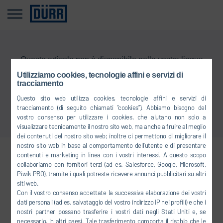
Questo articolo non è disponibile nella vostra lingua
Utilizziamo cookies, tecnologie affini e servizi di
tracciamento
Torna alla panoramica
Questo sito web utilizza cookies, tecnologie affini e servizi di
tracciamento (di seguito chiamati “cookies”). Abbiamo bisogno del
vostro consenso per utilizzare i cookies, che aiutano non solo a
visualizzare tecnicamente il nostro sito web, ma anche a fruire al meglio
dei contenuti del nostro sito web; inoltre ci permettono di migliorare il
nostro sito web in base al comportamento dell’utente e di presentare
contenuti e marketing in linea con i vostri interessi. A questo scopo
Collegatevi con noi
collaboriamo con fornitori terzi (ad es. Salesforce, Google, Microsoft,
Piwik PRO), tramite i quali potreste ricevere annunci pubblicitari su altri
siti web.
Con il vostro consenso accettate la successiva elaborazione dei vostri
FACEBOOK
dati personali (ad es. salvataggio del vostro indirizzo IP nei profili) e che i
nostri partner possano trasferire i vostri dati negli Stati Uniti e, se
YOUTUBE
necessario, in altri paesi. Tale trasferimento comporta il rischio che le