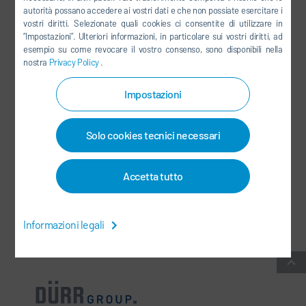
autorità possano accedere ai vostri dati e che non possiate esercitare i
LINKEDIN
vostri diritti. Selezionate quali cookies ci consentite di utilizzare in
“Impostazioni”. Ulteriori informazioni, in particolare sui vostri diritti, ad
INSTAGRAM
esempio su come revocare il vostro consenso, sono disponibili nella
nostra
Privacy Policy
.
Impostazioni
SOCIAL MEDIA
Solo cookies tecnici necessari
NEWSLETTER
CONTATTI / SEDI
Accetta tutto
CONDIZIONI COMMERCIALI GENERALI
-
PROTEZIONE DEI DATI
-
Informazioni legali
INFORMAZIONI LEGALI
-
MAPPA DEL SITO
-
INTEGRITY LINE
-
COOKIES