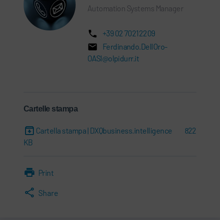
Automation Systems Manager
+39 02 70212209
Ferdinando.DellOro-
OASI@olpidurr.it
Cartelle stampa
Cartella stampa | DXQbusiness.intelligence
822
KB
Print
Share