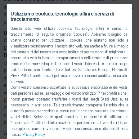
impianto di produzione di automobili, i dashboard mostrano
Utilizziamo cookies, tecnologie affini e servizi di
ai manager i dati più importanti per mantenere la
tracciamento
produzione sulla strada giusta.
Questo sito web utilizza cookies, tecnologie affini e servizi di
Una base solida per decisioni fondate sui dati
tracciamento (di seguito chiamati “cookies”). Abbiamo bisogno del
vostro consenso per utilizzare i cookies, che aiutano non solo a
Ogni processo decisionale richiede dati diversi come base.
visualizzare tecnicamente il nostro sito web, ma anche a fruire al meglio
L’utente può navigare sistematicamente su
dei contenuti del nostro sito web; inoltre ci permettono di migliorare il
DXQ
business.intelligence per avere la giusta panoramica,
nostro sito web in base al comportamento dell’utente e di presentare
che sia dell’intero stabilimento, di determinate aree di
contenuti e marketing in linea con i vostri interessi. A questo scopo
collaboriamo con fornitori terzi (ad es. Salesforce, Google, Microsoft,
produzione come la verniciatura per elettrodeposizione o
Piwik PRO), tramite i quali potreste ricevere annunci pubblicitari su altri
incentrata su singole linee, come il forno di
siti web.
elettrodeposizione. Per quanto riguarda la produzione,
Con il vostro consenso accettate la successiva elaborazione dei vostri
vengono mostrati l’efficienza complessiva dell’impianto
dati personali (ad es. salvataggio del vostro indirizzo IP nei profili) e che i
nostri partner possano trasferire i vostri dati negli Stati Uniti e, se
(OEE) e i dati sulla qualità e sulle quantità. Inoltre, viene
necessario, in altri paesi. Tale trasferimento comporta il rischio che le
mostrata anche la progressione temporale dei dati di
autorità possano accedere ai vostri dati e che non possiate esercitare i
riferimento sopracitati per le singole linee nell’area di
vostri diritti. Selezionate quali cookies ci consentite di utilizzare in
produzione.
“Impostazioni”. Ulteriori informazioni, in particolare sui vostri diritti, ad
esempio su come revocare il vostro consenso, sono disponibili nella
Adattabile alle necessità individuali
nostra
Privacy Policy
.