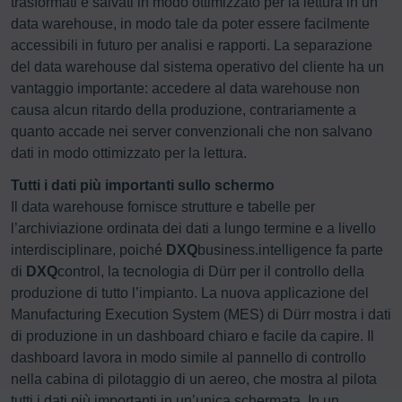
trasformati e salvati in modo ottimizzato per la lettura in un
data warehouse, in modo tale da poter essere facilmente
accessibili in futuro per analisi e rapporti. La separazione
del data warehouse dal sistema operativo del cliente ha un
vantaggio importante: accedere al data warehouse non
causa alcun ritardo della produzione, contrariamente a
quanto accade nei server convenzionali che non salvano
dati in modo ottimizzato per la lettura.
Tutti i dati più importanti sullo schermo
Il data warehouse fornisce strutture e tabelle per
l’archiviazione ordinata dei dati a lungo termine e a livello
interdisciplinare, poiché
DXQ
business.intelligence fa parte
di
DXQ
control, la tecnologia di Dürr per il controllo della
produzione di tutto l’impianto. La nuova applicazione del
Manufacturing Execution System (MES) di Dürr mostra i dati
di produzione in un dashboard chiaro e facile da capire. Il
dashboard lavora in modo simile al pannello di controllo
nella cabina di pilotaggio di un aereo, che mostra al pilota
tutti i dati più importanti in un’unica schermata. In un