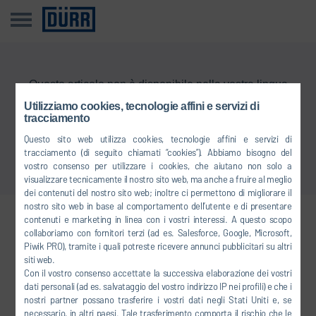
Questo articolo non è disponibile nella vostra lingua
Utilizziamo cookies, tecnologie affini e servizi di
tracciamento
Torna alla panoramica
Questo sito web utilizza cookies, tecnologie affini e servizi di
tracciamento (di seguito chiamati “cookies”). Abbiamo bisogno del
vostro consenso per utilizzare i cookies, che aiutano non solo a
visualizzare tecnicamente il nostro sito web, ma anche a fruire al meglio
dei contenuti del nostro sito web; inoltre ci permettono di migliorare il
nostro sito web in base al comportamento dell’utente e di presentare
contenuti e marketing in linea con i vostri interessi. A questo scopo
Collegatevi con noi
collaboriamo con fornitori terzi (ad es. Salesforce, Google, Microsoft,
Piwik PRO), tramite i quali potreste ricevere annunci pubblicitari su altri
siti web.
Con il vostro consenso accettate la successiva elaborazione dei vostri
FACEBOOK
dati personali (ad es. salvataggio del vostro indirizzo IP nei profili) e che i
nostri partner possano trasferire i vostri dati negli Stati Uniti e, se
YOUTUBE
necessario, in altri paesi. Tale trasferimento comporta il rischio che le