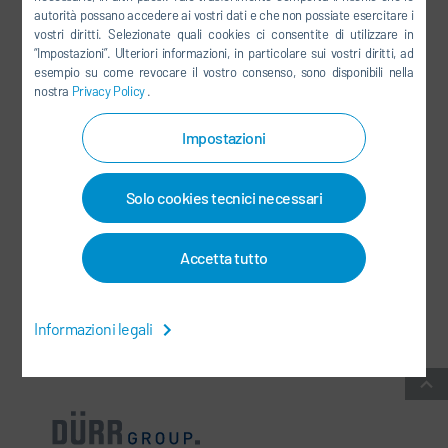
autorità possano accedere ai vostri dati e che non possiate esercitare i
LINKEDIN
vostri diritti. Selezionate quali cookies ci consentite di utilizzare in
“Impostazioni”. Ulteriori informazioni, in particolare sui vostri diritti, ad
INSTAGRAM
esempio su come revocare il vostro consenso, sono disponibili nella
nostra
Privacy Policy
.
Impostazioni
SOCIAL MEDIA
Solo cookies tecnici necessari
NEWSLETTER
CONTATTI / SEDI
Accetta tutto
CONDIZIONI COMMERCIALI GENERALI
-
PROTEZIONE DEI DATI
-
Informazioni legali
INFORMAZIONI LEGALI
-
MAPPA DEL SITO
-
INTEGRITY LINE
-
COOKIES