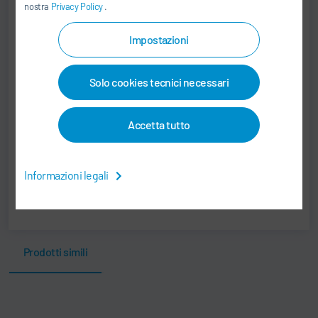
nostra
Privacy Policy
.
ben.giacona@schenck-
usa.com
Impostazioni
Schenck USA Corp.
26801 Northwestern Highway
Solo cookies tecnici necessari
48033 Southfield, MI
Stati Uniti
Accetta tutto
Print
Informazioni legali
Share
Prodotti simili