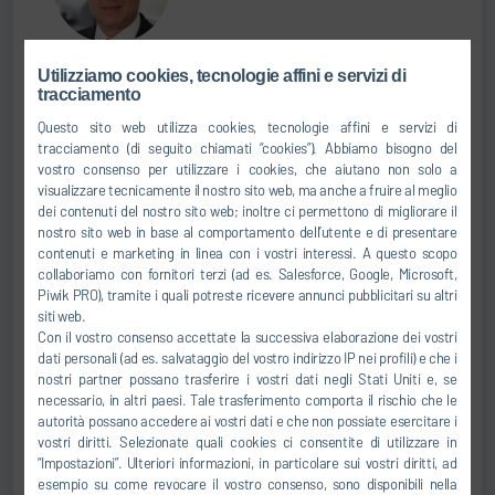
+49 37296 547-0
Utilizziamo cookies, tecnologie affini e servizi di
sales.somac@durr.com
tracciamento
Questo sito web utilizza cookies, tecnologie affini e servizi di
Dürr Somac GmbH
tracciamento (di seguito chiamati “cookies”). Abbiamo bisogno del
Zwickauer Str. 30
vostro consenso per utilizzare i cookies, che aiutano non solo a
09366 Stollberg
visualizzare tecnicamente il nostro sito web, ma anche a fruire al meglio
dei contenuti del nostro sito web; inoltre ci permettono di migliorare il
Germania
nostro sito web in base al comportamento dell’utente e di presentare
contenuti e marketing in linea con i vostri interessi. A questo scopo
collaboriamo con fornitori terzi (ad es. Salesforce, Google, Microsoft,
Piwik PRO), tramite i quali potreste ricevere annunci pubblicitari su altri
siti web.
Ben Giacona
Con il vostro consenso accettate la successiva elaborazione dei vostri
dati personali (ad es. salvataggio del vostro indirizzo IP nei profili) e che i
Director of Sales
nostri partner possano trasferire i vostri dati negli Stati Uniti e, se
necessario, in altri paesi. Tale trasferimento comporta il rischio che le
SALES
autorità possano accedere ai vostri dati e che non possiate esercitare i
vostri diritti. Selezionate quali cookies ci consentite di utilizzare in
“Impostazioni”. Ulteriori informazioni, in particolare sui vostri diritti, ad
+1 2487891891
esempio su come revocare il vostro consenso, sono disponibili nella