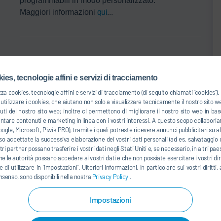
programmabili in modo personalizzato.
Maggiori informazioni
qui
...
Trasportatore a pendolo
ies, tecnologie affini e servizi di tracciamento
La scocca viene agganciata a una coppia di pendoli
zza cookies, tecnologie affini e servizi di tracciamento (di seguito chiamati “cookies”
con azionamento a catena e trasportata attraverso
tilizzare i cookies, che aiutano non solo a visualizzare tecnicamente il nostro sito 
uti del nostro sito web; inoltre ci permettono di migliorare il nostro sito web in 
diverse vasche. Offriamo trasportatori a pendolo con
entare contenuti e marketing in linea con i vostri interessi. A questo scopo collaboria
ritorno posizionato in basso o a lato (AirBiDip).
ogle, Microsoft, Piwik PRO), tramite i quali potreste ricevere annunci pubblicitari su alt
o accettate la successiva elaborazione dei vostri dati personali (ad es. salvataggio d
ostri partner possano trasferire i vostri dati negli Stati Uniti e, se necessario, in altri pa
he le autorità possano accedere ai vostri dati e che non possiate esercitare i vostri diri
ena
 di utilizzare in “Impostazioni”. Ulteriori informazioni, in particolare sui vostri dirit
Gru di sollevamento
nsenso, sono disponibili nella nostra
Privacy Policy
.
ne
Impostazioni
Le gru di sollevamento sono adatte per esigenze
particolari, in particolare per veicoli molto lunghi o a