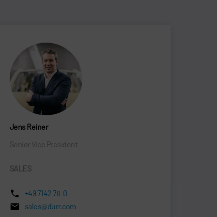
Jens Reiner
Senior Vice President
SALES
+49 7142 78-0
sales@durr.com