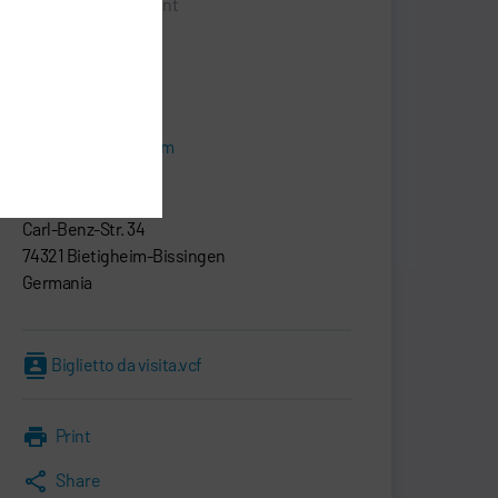
Senior Vice President
SALES
+49 7142 78-0
sales@durr.com
Dürr Systems AG
Carl-Benz-Str. 34
74321 Bietigheim-Bissingen
Germania
Biglietto da visita.vcf
Print
Share