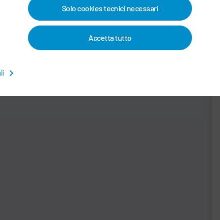
bassa produttività. I veicoli vengono trasportati
Solo cookies tecnici necessari
trasversalmente da una vasca di lavorazione
all'altra, consentendo un layout compatto con brevi
Accetta tutto
sezioni di trasporto.
li