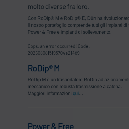
molto diverse fra loro.
Con RoDip® M e RoDip® E, Dürr ha rivoluzionato il
Il nostro portafoglio comprende tutti gli impianti d
Power & Free e impianti di sollevamento.
Oops, an error occurred! Code:
2026080815195704e21489
RoDip® M
RoDip M è un trasportatore RoDip ad azionament
meccanico con robusta trasmissione a catena.
Maggiori informazioni
qui
…
Power & Free