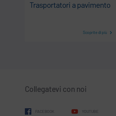
Trasportatori a pavimento
i più
Scoprite di più
Collegatevi con noi
FACEBOOK
YOUTUBE