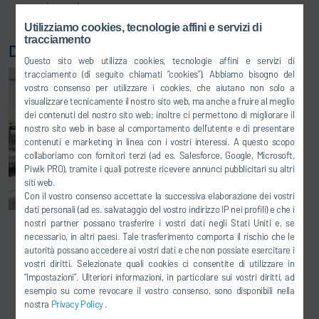
misurazione
Utilizziamo cookies, tecnologie affini e servizi di
tracciamento
Dispositivo di controllo e taratura x-cal weight
Questo sito web utilizza cookies, tecnologie affini e servizi di
tracciamento (di seguito chiamati “cookies”). Abbiamo bisogno del
vostro consenso per utilizzare i cookies, che aiutano non solo a
visualizzare tecnicamente il nostro sito web, ma anche a fruire al meglio
dei contenuti del nostro sito web; inoltre ci permettono di migliorare il
nostro sito web in base al comportamento dell’utente e di presentare
contenuti e marketing in linea con i vostri interessi. A questo scopo
collaboriamo con fornitori terzi (ad es. Salesforce, Google, Microsoft,
Piwik PRO), tramite i quali potreste ricevere annunci pubblicitari su altri
siti web.
Con il vostro consenso accettate la successiva elaborazione dei vostri
dati personali (ad es. salvataggio del vostro indirizzo IP nei profili) e che i
nostri partner possano trasferire i vostri dati negli Stati Uniti e, se
Dispositivo di controllo e taratura con catena di
necessario, in altri paesi. Tale trasferimento comporta il rischio che le
autorità possano accedere ai vostri dati e che non possiate esercitare i
misurazione certificata
vostri diritti. Selezionate quali cookies ci consentite di utilizzare in
Controllo e taratura della tecnica di pesatura di un
“Impostazioni”. Ulteriori informazioni, in particolare sui vostri diritti, ad
banco di prova ruote integrata nel pannello flottante
esempio su come revocare il vostro consenso, sono disponibili nella
nostra
Privacy Policy
.