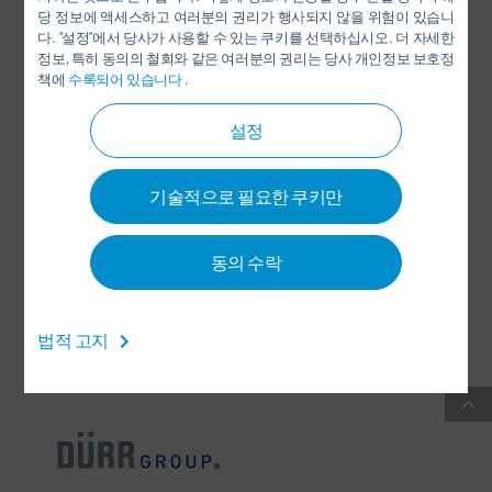
당 정보에 액세스하고 여러분의 권리가 행사되지 않을 위험이 있습니
LINKEDIN
다. “설정”에서 당사가 사용할 수 있는 쿠키를 선택하십시오. 더 자세한
정보, 특히 동의의 철회와 같은 여러분의 권리는 당사 개인정보 보호정
INSTAGRAM
책에
수록되어 있습니다
.
설정
SOCIAL MEDIA
기술적으로 필요한 쿠키만
뉴스 레터
동의 수락
CONTACT / LOCATIONS
법적 고지
일반 거래 약관
-
데이터 보호(개인정보 보호) 정책
-
IMPRINT
-
SITEMAP
-
INTEGRITY LINE
-
COOKIES