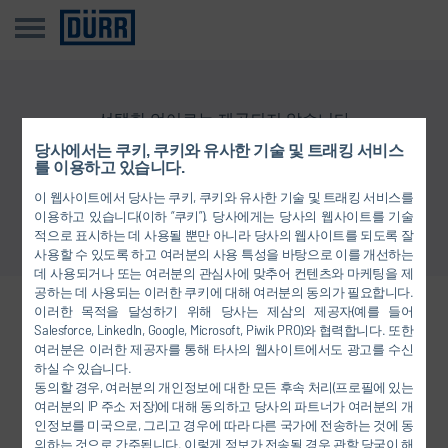
선택한 언어로는 제공되지 않습니다
당사에서는 쿠키, 쿠키와 유사한 기술 및 트래킹 서비스
를 이용하고 있습니다.
개요로 돌아가기
이 웹사이트에서 당사는 쿠키, 쿠키와 유사한 기술 및 트래킹 서비스를
이용하고 있습니다(이하 “쿠키”). 당사에게는 당사의 웹사이트를 기술
적으로 표시하는 데 사용될 뿐만 아니라 당사의 웹사이트를 되도록 잘
사용할 수 있도록 하고 여러분의 사용 특성을 바탕으로 이를 개선하는
데 사용되거나 또는 여러분의 관심사에 맞추어 컨텐츠와 마케팅을 제
공하는 데 사용되는 이러한 쿠키에 대해 여러분의 동의가 필요합니다.
이러한 목적을 달성하기 위해 당사는 제삼의 제공자(예를 들어
당사와 연결하십시오.
Salesforce, LinkedIn, Google, Microsoft, Piwik PRO)와 협력합니다. 또한
여러분은 이러한 제공자를 통해 타사의 웹사이트에서도 광고를 수신
하실 수 있습니다.
동의할 경우, 여러분의 개인정보에 대한 모든 후속 처리(프로필에 있는
FACEBOOK
여러분의 IP 주소 저장)에 대해 동의하고 당사의 파트너가 여러분의 개
인정보를 미국으로, 그리고 경우에 따라 다른 국가에 전송하는 것에 동
YOUTUBE
의하는 것으로 간주됩니다. 이렇게 정보가 전송될 경우 관할 당국이 해