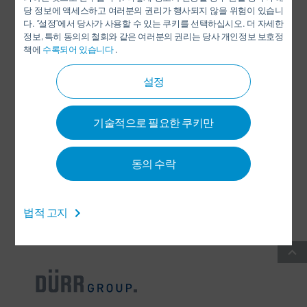
당 정보에 액세스하고 여러분의 권리가 행사되지 않을 위험이 있습니
LINKEDIN
다. “설정”에서 당사가 사용할 수 있는 쿠키를 선택하십시오. 더 자세한
정보, 특히 동의의 철회와 같은 여러분의 권리는 당사 개인정보 보호정
INSTAGRAM
책에
수록되어 있습니다
.
설정
SOCIAL MEDIA
기술적으로 필요한 쿠키만
뉴스 레터
동의 수락
CONTACT / LOCATIONS
법적 고지
일반 거래 약관
-
데이터 보호(개인정보 보호) 정책
-
IMPRINT
-
SITEMAP
-
INTEGRITY LINE
-
COOKIES