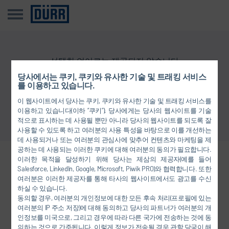
선택한 언어로는 제공되지 않습니다
당사에서는 쿠키, 쿠키와 유사한 기술 및 트래킹 서비스
를 이용하고 있습니다.
개요로 돌아가기
이 웹사이트에서 당사는 쿠키, 쿠키와 유사한 기술 및 트래킹 서비스를
이용하고 있습니다(이하 “쿠키”). 당사에게는 당사의 웹사이트를 기술
적으로 표시하는 데 사용될 뿐만 아니라 당사의 웹사이트를 되도록 잘
사용할 수 있도록 하고 여러분의 사용 특성을 바탕으로 이를 개선하는
데 사용되거나 또는 여러분의 관심사에 맞추어 컨텐츠와 마케팅을 제
공하는 데 사용되는 이러한 쿠키에 대해 여러분의 동의가 필요합니다.
이러한 목적을 달성하기 위해 당사는 제삼의 제공자(예를 들어
당사와 연결하십시오.
Salesforce, LinkedIn, Google, Microsoft, Piwik PRO)와 협력합니다. 또한
여러분은 이러한 제공자를 통해 타사의 웹사이트에서도 광고를 수신
하실 수 있습니다.
동의할 경우, 여러분의 개인정보에 대한 모든 후속 처리(프로필에 있는
FACEBOOK
여러분의 IP 주소 저장)에 대해 동의하고 당사의 파트너가 여러분의 개
인정보를 미국으로, 그리고 경우에 따라 다른 국가에 전송하는 것에 동
YOUTUBE
의하는 것으로 간주됩니다. 이렇게 정보가 전송될 경우 관할 당국이 해