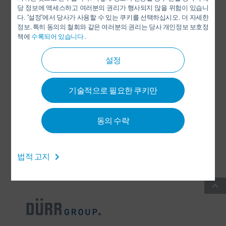
당 정보에 액세스하고 여러분의 권리가 행사되지 않을 위험이 있습니
LINKEDIN
다. “설정”에서 당사가 사용할 수 있는 쿠키를 선택하십시오. 더 자세한
정보, 특히 동의의 철회와 같은 여러분의 권리는 당사 개인정보 보호정
INSTAGRAM
책에
수록되어 있습니다
.
설정
SOCIAL MEDIA
기술적으로 필요한 쿠키만
뉴스 레터
동의 수락
CONTACT / LOCATIONS
법적 고지
일반 거래 약관
-
데이터 보호(개인정보 보호) 정책
-
IMPRINT
-
SITEMAP
-
INTEGRITY LINE
-
COOKIES