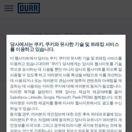
선택한 언어로는 제공되지 않습니다
당사에서는 쿠키, 쿠키와 유사한 기술 및 트래킹 서비스
를 이용하고 있습니다.
개요로 돌아가기
이 웹사이트에서 당사는 쿠키, 쿠키와 유사한 기술 및 트래킹 서비스를
이용하고 있습니다(이하 “쿠키”). 당사에게는 당사의 웹사이트를 기술
적으로 표시하는 데 사용될 뿐만 아니라 당사의 웹사이트를 되도록 잘
사용할 수 있도록 하고 여러분의 사용 특성을 바탕으로 이를 개선하는
데 사용되거나 또는 여러분의 관심사에 맞추어 컨텐츠와 마케팅을 제
공하는 데 사용되는 이러한 쿠키에 대해 여러분의 동의가 필요합니다.
이러한 목적을 달성하기 위해 당사는 제삼의 제공자(예를 들어
당사와 연결하십시오.
Salesforce, LinkedIn, Google, Microsoft, Piwik PRO)와 협력합니다. 또한
여러분은 이러한 제공자를 통해 타사의 웹사이트에서도 광고를 수신
하실 수 있습니다.
동의할 경우, 여러분의 개인정보에 대한 모든 후속 처리(프로필에 있는
FACEBOOK
여러분의 IP 주소 저장)에 대해 동의하고 당사의 파트너가 여러분의 개
인정보를 미국으로, 그리고 경우에 따라 다른 국가에 전송하는 것에 동
YOUTUBE
의하는 것으로 간주됩니다. 이렇게 정보가 전송될 경우 관할 당국이 해