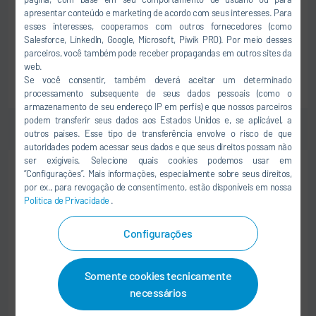
Dürr IT Services India
apresentar conteúdo e marketing de acordo com seus interesses. Para
201 305 Noida
esses interesses, cooperamos com outros fornecedores (como
Índia
Salesforce, LinkedIn, Google, Microsoft, Piwik PRO). Por meio desses
parceiros, você também pode receber propagandas em outros sites da
web.
Se você consentir, também deverá aceitar um determinado
PARA O TRABALHO
processamento subsequente de seus dados pessoais (como o
armazenamento de seu endereço IP em perfis) e que nossos parceiros
podem transferir seus dados aos Estados Unidos e, se aplicável, a
outros países. Esse tipo de transferência envolve o risco de que
autoridades podem acessar seus dados e que seus direitos possam não
ser exigíveis. Selecione quais cookies podemos usar em
PROFISSIONAL
“Configurações”. Mais informações, especialmente sobre seus direitos,
por ex., para revogação de consentimento, estão disponíveis em nossa
LOGÍSTICA E COMPRAS
Política de Privacidade
.
German Speaking Operational Buyer for
Material Management (MM) Team
Configurações
Dürr Group Services, India
201 305 Noida
Somente cookies tecnicamente
Índia
necessários