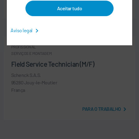
PARA O TRABALHO
Aceitar tudo
Aviso legal
PROFISSIONAL
SERVIÇOS E MONTAGEM
Field Service Technician (M/F)
Schenck S.A.S.
95280 Jouy-le-Moutier
França
PARA O TRABALHO