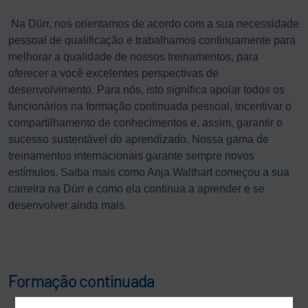
Na Dürr, nos orientamos de acordo com a sua necessidade
pessoal de qualificação e trabalhamos continuamente para
melhorar a qualidade de nossos treinamentos, para
oferecer a você excelentes perspectivas de
desenvolvimento. Para nós, isto significa apoiar todos os
funcionários na formação continuada pessoal, incentivar o
compartilhamento de conhecimentos e, assim, garantir o
sucesso sustentável do aprendizado. Nossa gama de
treinamentos internacionais garante sempre novos
estímulos. Saiba mais como Anja Walthart começou a sua
carreira na Dürr e como ela continua a aprender e se
desenvolver ainda mais.
Formação continuada