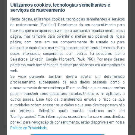
Utilizamos cookies, tecnologias semelhantes e
serviços de rastreamento
Nesta página, utilizamos cookies, tecnologias semelhantes e serviços
de rastreamento ("Cookies"). Precisamos do seu consentimento para
Cookies, que não apenas servem para apresentar tecnicamente nossa
página, mas também para permitir o melhor uso possível de nossa
página, com base em seu comportamento de usuário ou para
apresentar conteúdo e marketing de acordo com seus interesses. Para
esses interesses, cooperamos com outros fornecedores (como
Salesforce, LinkedIn, Google, Microsoft, Piwik PRO). Por meio desses
parceiros, você também pode receber propagandas em outros sites da
web.
Integração
Se você consentir, também deverá aceitar um determinado
processamento subsequente de seus dados pessoais (como o
Boas-vindas ao Pure Passioneering - Desejamos
armazenamento de seu endereço IP em perfis) e que nossos parceiros
tornar o seu ingresso na Dürr o mais bem-sucedido
podem transferir seus dados aos Estados Unidos e, se aplicável, a
possível. Aproveite os nossos comprovados
outros países. Esse tipo de transferência envolve o risco de que
treinamentos Onboarding para um início bem-
autoridades podem acessar seus dados e que seus direitos possam não
ser exigíveis. Selecione quais cookies podemos usar em
sucedido.
“Configurações”. Mais informações, especialmente sobre seus direitos,
por ex., para revogação de consentimento, estão disponíveis em nossa
Política de Privacidade
.