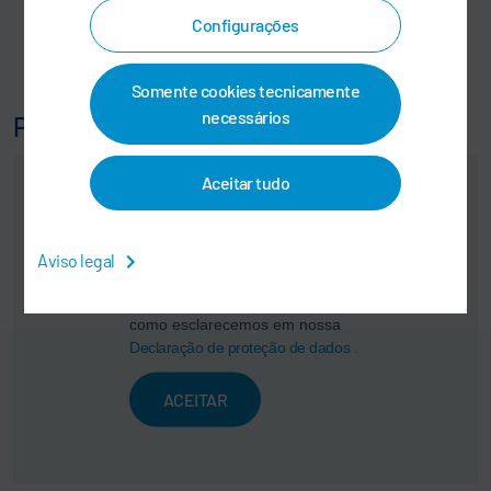
Configurações
Somente cookies tecnicamente
necessários
People Development
Aceitar tudo
Aqui você pode ativar um fluxo
de vídeo. Isso resultará na
transferência de seus dados
Aviso legal
(como o seu endereço IP) ao
respectivo fornecedor, assim
como esclarecemos em nossa
Declaração de proteção de dados
.
ACEITAR