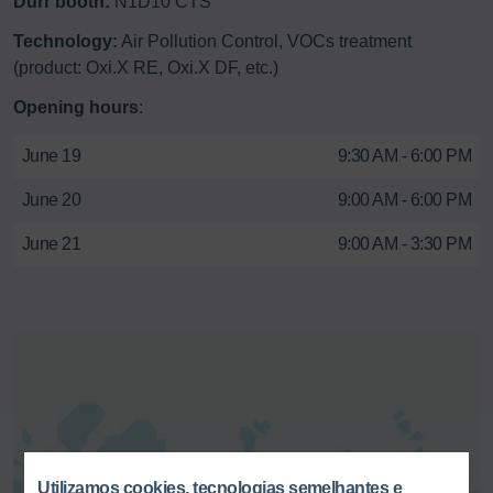
Durr booth:
N1D10 CTS
Technology:
Air Pollution Control, VOCs treatment
(product: Oxi.X RE, Oxi.X DF, etc.)
Opening hours
:
June 19
9:30 AM - 6:00 PM
June 20
9:00 AM - 6:00 PM
June 21
9:00 AM - 3:30 PM
Utilizamos cookies, tecnologias semelhantes e