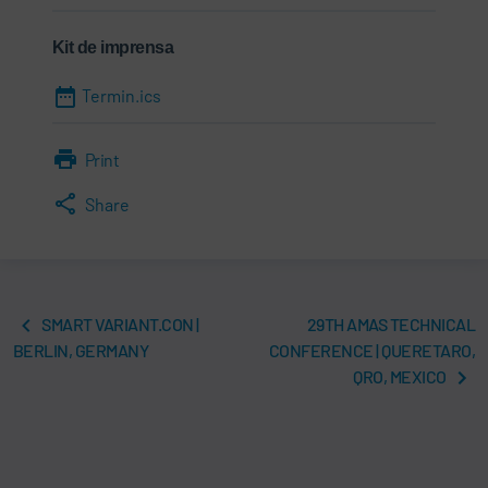
Kit de imprensa
Termin.ics
Print
Share
SMART VARIANT.CON |
29TH AMAS TECHNICAL
BERLIN, GERMANY
CONFERENCE | QUERETARO,
QRO, MEXICO