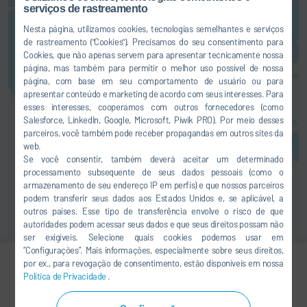
Aqui você pode ativar um serviço
serviços de rastreamento
de mapas. Isso resultará na
Nesta página, utilizamos cookies, tecnologias semelhantes e serviços
transferência de seus dados
de rastreamento ("Cookies"). Precisamos do seu consentimento para
(como o seu endereço IP) ao
Cookies, que não apenas servem para apresentar tecnicamente nossa
respectivo fornecedor, assim
página, mas também para permitir o melhor uso possível de nossa
como esclarecemos em nossa
página, com base em seu comportamento de usuário ou para
Declaração de proteção de dados
.
apresentar conteúdo e marketing de acordo com seus interesses. Para
esses interesses, cooperamos com outros fornecedores (como
Salesforce, LinkedIn, Google, Microsoft, Piwik PRO). Por meio desses
ACEITAR
parceiros, você também pode receber propagandas em outros sites da
web.
Se você consentir, também deverá aceitar um determinado
processamento subsequente de seus dados pessoais (como o
armazenamento de seu endereço IP em perfis) e que nossos parceiros
podem transferir seus dados aos Estados Unidos e, se aplicável, a
outros países. Esse tipo de transferência envolve o risco de que
autoridades podem acessar seus dados e que seus direitos possam não
ser exigíveis. Selecione quais cookies podemos usar em
“Configurações”. Mais informações, especialmente sobre seus direitos,
por ex., para revogação de consentimento, estão disponíveis em nossa
Política de Privacidade
.
Zhiyi (Alex) Shen