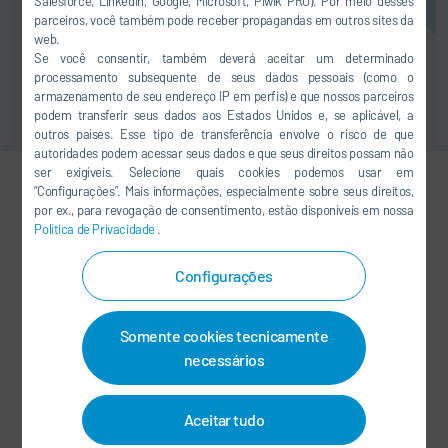
Salesforce, LinkedIn, Google, Microsoft, Piwik PRO). Por meio desses
parceiros, você também pode receber propagandas em outros sites da
web.
Se você consentir, também deverá aceitar um determinado
processamento subsequente de seus dados pessoais (como o
armazenamento de seu endereço IP em perfis) e que nossos parceiros
podem transferir seus dados aos Estados Unidos e, se aplicável, a
outros países. Esse tipo de transferência envolve o risco de que
autoridades podem acessar seus dados e que seus direitos possam não
ser exigíveis. Selecione quais cookies podemos usar em
“Configurações”. Mais informações, especialmente sobre seus direitos,
Dr. Pavel Svejda
por ex., para revogação de consentimento, estão disponíveis em nossa
Política de Privacidade
.
+49 7142 78-2290
Configurações
Pavel.Svejda@durr.com
Dürr Systems AG
Somente cookies tecnicamente
Carl-Benz-Str. 34
necessários
74321 Bietigheim-Bissingen
Alemanha
Aceitar tudo