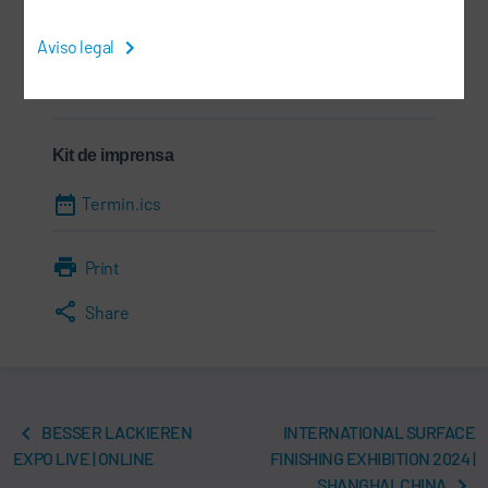
Informações
Aviso legal
10.09.2024 - 11.09.2024
Kit de imprensa
Termin.ics
Print
Share
BESSER LACKIEREN
INTERNATIONAL SURFACE
EXPO LIVE | ONLINE
FINISHING EXHIBITION 2024 |
SHANGHAI, CHINA