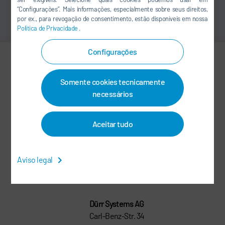
“Configurações”. Mais informações, especialmente sobre seus direitos,
por ex., para revogação de consentimento, estão disponíveis em nossa
Política de Privacidade
.
Configurações
Dr. Alexander Meissner
Somente cookies tecnicamente
Vice President
necessários
PRODUCT MANAGEMENT &
Aceitar tudo
PLANNING APT
+49 7142 78-2289
Aviso legal
alexander.meissner@durr.com
Dürr Systems AG
Carl-Benz-Str. 34