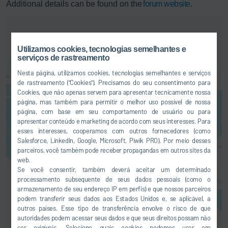
Additional details can be found on the
forum website
.
Utilizamos cookies, tecnologias semelhantes e
serviços de rastreamento
Nesta página, utilizamos cookies, tecnologias semelhantes e serviços
de rastreamento ("Cookies"). Precisamos do seu consentimento para
Cookies, que não apenas servem para apresentar tecnicamente nossa
Aqui você pode ativar um serviço
página, mas também para permitir o melhor uso possível de nossa
de mapas. Isso resultará na
página, com base em seu comportamento de usuário ou para
transferência de seus dados
apresentar conteúdo e marketing de acordo com seus interesses. Para
(como o seu endereço IP) ao
esses interesses, cooperamos com outros fornecedores (como
respectivo fornecedor, assim
Salesforce, LinkedIn, Google, Microsoft, Piwik PRO). Por meio desses
como esclarecemos em nossa
parceiros, você também pode receber propagandas em outros sites da
Declaração de proteção de dados
.
web.
Se você consentir, também deverá aceitar um determinado
processamento subsequente de seus dados pessoais (como o
ACEITAR
armazenamento de seu endereço IP em perfis) e que nossos parceiros
podem transferir seus dados aos Estados Unidos e, se aplicável, a
outros países. Esse tipo de transferência envolve o risco de que
autoridades podem acessar seus dados e que seus direitos possam não
ser exigíveis. Selecione quais cookies podemos usar em