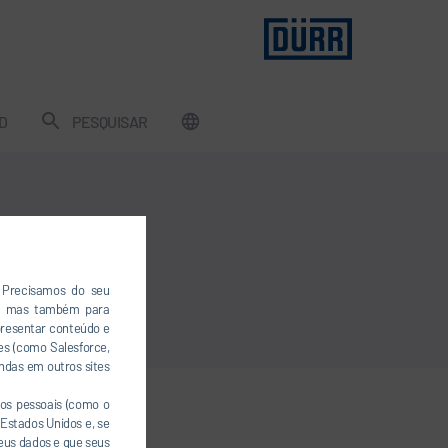
D
PESQUISAR
. Precisamos do seu
a, mas também para
presentar conteúdo e
es (como Salesforce,
ndas em outros sites
os pessoais (como o
Estados Unidos e, se
seus dados e que seus