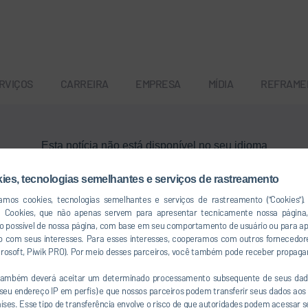
RVIÇOS
CARREIRA
EMPRESA
MÍDIA
REFRAME
Esta notícia não está disponível no seu idioma
kies, tecnologias semelhantes e serviços de rastreamento
Voltar ao menu principal
izamos cookies, tecnologias semelhantes e serviços de rastreamento ("Cookies")
a Cookies, que não apenas servem para apresentar tecnicamente nossa págin
so possível de nossa página, com base em seu comportamento de usuário ou para a
 com seus interesses. Para esses interesses, cooperamos com outros fornecedor
icrosoft, Piwik PRO). Por meio desses parceiros, você também pode receber propaga
 também deverá aceitar um determinado processamento subsequente de seus dad
u endereço IP em perfis) e que nossos parceiros podem transferir seus dados aos 
co
países. Esse tipo de transferência envolve o risco de que autoridades podem acessar 