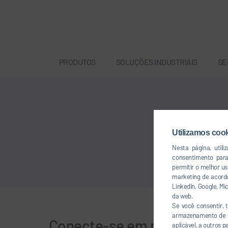
PRODUTOS
SOLUÇÕES INDUSTRIAIS
SE
Utilizamos coo
Nesta página, util
consentimento par
permitir o melhor u
marketing de acordo
LinkedIn, Google, M
da web.
Se você consentir,
armazenamento de se
Conecte-se em rede conos
aplicável, a outros 