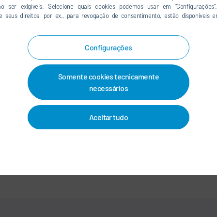
ão ser exigíveis. Selecione quais cookies podemos usar em “Configurações”.
e seus direitos, por ex., para revogação de consentimento, estão disponíveis
LINKEDIN
INSTAGRAM
Configurações
Somente cookies tecnicamente
CONTATO/LOCALIDADES
necessários
OS
-
IMPRIMIR
-
MAPA DO SITE
-
INTEGRITY LINE
-
COOKIES
Aceitar tudo