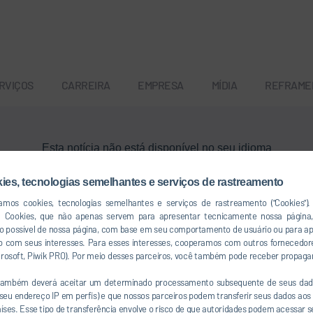
RVIÇOS
CARREIRA
EMPRESA
MÍDIA
REFRAME
Esta notícia não está disponível no seu idioma
kies, tecnologias semelhantes e serviços de rastreamento
Voltar ao menu principal
izamos cookies, tecnologias semelhantes e serviços de rastreamento ("Cookies")
a Cookies, que não apenas servem para apresentar tecnicamente nossa págin
so possível de nossa página, com base em seu comportamento de usuário ou para a
 com seus interesses. Para esses interesses, cooperamos com outros fornecedor
icrosoft, Piwik PRO). Por meio desses parceiros, você também pode receber propaga
 também deverá aceitar um determinado processamento subsequente de seus dad
u endereço IP em perfis) e que nossos parceiros podem transferir seus dados aos 
co
países. Esse tipo de transferência envolve o risco de que autoridades podem acessar 