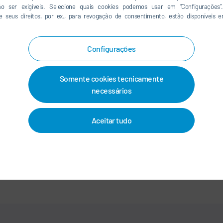
ão ser exigíveis. Selecione quais cookies podemos usar em “Configurações”.
e seus direitos, por ex., para revogação de consentimento, estão disponíveis
LINKEDIN
INSTAGRAM
Configurações
Somente cookies tecnicamente
CONTATO/LOCALIDADES
necessários
OS
-
IMPRIMIR
-
MAPA DO SITE
-
INTEGRITY LINE
-
COOKIES
Aceitar tudo