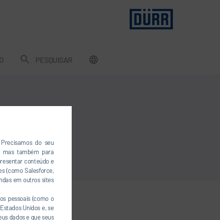
D
PESQUISAR
. Precisamos do seu
a, mas também para
presentar conteúdo e
es (como Salesforce,
ndas em outros sites
os pessoais (como o
Estados Unidos e, se
seus dados e que seus