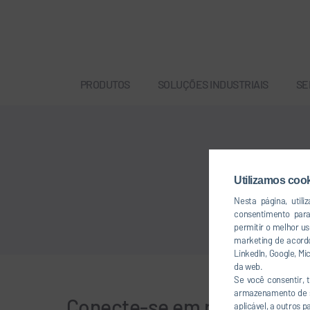
PRODUTOS
SOLUÇÕES INDUSTRIAIS
SE
Utilizamos coo
Nesta página, util
consentimento par
permitir o melhor u
marketing de acordo
LinkedIn, Google, M
da web.
Se você consentir,
armazenamento de se
Conecte-se em rede conos
aplicável, a outros 