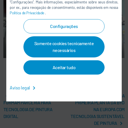
“Configurações”. Mais informações, especialmente sobre seus direitos,
por ex., para revogação de consentimento, estão disponíveis em nossa
Política de Privacidade
.
Configurações
Somente cookies tecnicamente
necessários
Aceitar tudo
Dry coating free standing film
Aviso legal
AXALTA E DÜRR
DÜRR ESTÁ EQUIPANDO A
FORMAM PARCERIA PARA
PRIMEIRA PLANTA DA BYD
TECNOLOGIA DE PINTURA
NA EUROPA COM
DIGITAL
TECNOLOGIA SUSTENTÁVEL
DE PINTURA