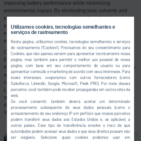
improving battery performance while minimizing
environmental impact. By eliminating toxic solvents and
energy-intensive drying ovens, it significantly reduces
energy consumption, shortens process times, and CO
Utilizamos cookies, tecnologias semelhantes e
2
serviços de rastreamento
emissions by roughly one ton per 10 kilowatt hours of
electrode capacity produced.
Nesta página, utilizamos cookies, tecnologias semelhantes e serviços
de rastreamento ("Cookies"). Precisamos do seu consentimento para
Cellforce recently licensed LiCAP's Activated Dry
Cookies, que não apenas servem para apresentar tecnicamente nossa
®
Electrode
technology, marking an important milestone in
página, mas também para permitir o melhor uso possível de nossa
página, com base em seu comportamento de usuário ou para
the potential scaling up this revolutionary process. Dürr has
apresentar conteúdo e marketing de acordo com seus interesses. Para
already commissioned a gigawatt-scale proof-of-concept
esses interesses, cooperamos com outros fornecedores (como
cathode line in Chassieu, France. "By collaborating with
Salesforce, LinkedIn, Google, Microsoft, Piwik PRO). Por meio desses
parceiros, você também pode receber propagandas em outros sites da
LiCAP, Dürr is broadening its dry coating solutions to
web.
support customers like Cellforce in adopting this innovative
Se você consentir, também deverá aceitar um determinado
dry electrode production process," said Bernhard Bruhn,
processamento subsequente de seus dados pessoais (como o
Vice President Global Business LIB.
armazenamento de seu endereço IP em perfis) e que nossos parceiros
podem transferir seus dados aos Estados Unidos e, se aplicável, a
outros países. Esse tipo de transferência envolve o risco de que
autoridades podem acessar seus dados e que seus direitos possam não
ser exigíveis. Selecione quais cookies podemos usar em