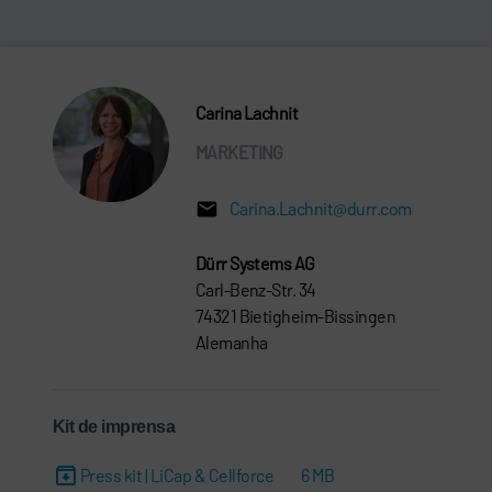
Carina Lachnit
MARKETING
Carina.Lachnit@durr.com
Dürr Systems AG
Carl-Benz-Str. 34
74321 Bietigheim-Bissingen
Alemanha
Kit de imprensa
Press kit | LiCap & Cellforce
6 MB