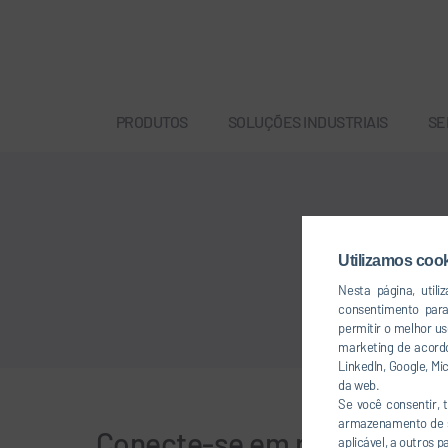
PRODUTOS
SOLUÇÕES INDUSTRIAIS
SE
Utilizamos coo
Nesta página, util
consentimento par
permitir o melhor u
marketing de acordo
LinkedIn, Google, M
da web.
Se você consentir,
armazenamento de se
Conecte-se em rede conos
aplicável, a outros 