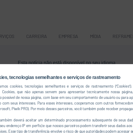
RVIÇOS
CARREIRA
EMPRESA
MÍDIA
REFRAME
Esta notícia não está disponível no seu idioma
kies, tecnologias semelhantes e serviços de rastreamento
Voltar ao menu principal
izamos cookies, tecnologias semelhantes e serviços de rastreamento ("Cookies")
a Cookies, que não apenas servem para apresentar tecnicamente nossa págin
so possível de nossa página, com base em seu comportamento de usuário ou para a
 com seus interesses. Para esses interesses, cooperamos com outros fornecedor
icrosoft, Piwik PRO). Por meio desses parceiros, você também pode receber propaga
 também deverá aceitar um determinado processamento subsequente de seus dad
u endereço IP em perfis) e que nossos parceiros podem transferir seus dados aos 
co
países. Esse tipo de transferência envolve o risco de que autoridades podem acessar 