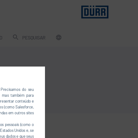
D
PESQUISAR
. Precisamos do seu
a, mas também para
presentar conteúdo e
es (como Salesforce,
ndas em outros sites
os pessoais (como o
Estados Unidos e, se
seus dados e que seus