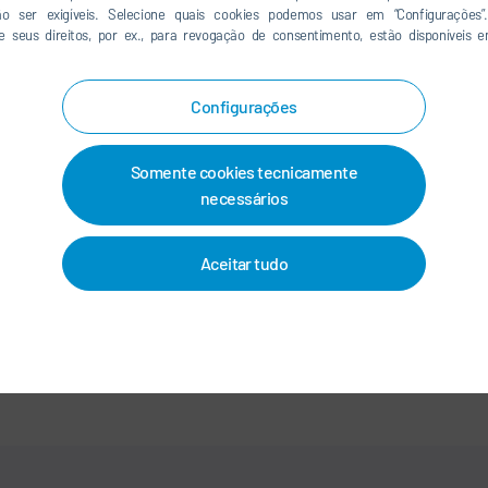
ão ser exigíveis. Selecione quais cookies podemos usar em “Configurações”.
e seus direitos, por ex., para revogação de consentimento, estão disponíveis
LINKEDIN
INSTAGRAM
Configurações
Somente cookies tecnicamente
CONTATO/LOCALIDADES
necessários
OS
-
IMPRIMIR
-
MAPA DO SITE
-
INTEGRITY LINE
-
COOKIES
Aceitar tudo