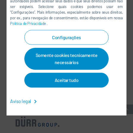
autoridades podem acessar seus dados e que seus direitos possam não
ser exigíveis. Selecione quais cookies podemos usar em
LINKEDIN
“Configurações”. Mais informações, especialmente sobre seus direitos,
INSTAGRAM
por ex., para revogação de consentimento, estão disponíveis em nossa
Política de Privacidade
.
Configurações
MÍDIAS SOCIAIS
Somente cookies tecnicamente
BOLETÍN DE NOTICIAS
necessários
CONTATO/LOCALIDADES
Aceitar tudo
TERMOS E CONDIÇÕES GERAIS
-
PROTEÇÃO DE DADOS
-
IMPRIMIR
-
MAPA DO SITE
-
INTEGRITY LINE
-
COOKIES
Aviso legal