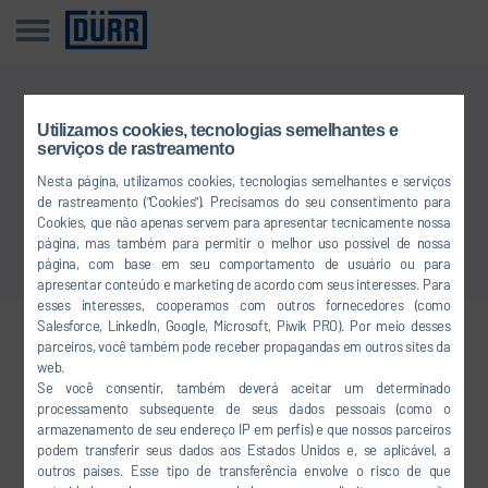
Utilizamos cookies, tecnologias semelhantes e
Esta notícia não está disponível no seu idioma
serviços de rastreamento
Nesta página, utilizamos cookies, tecnologias semelhantes e serviços
Voltar ao menu principal
de rastreamento ("Cookies"). Precisamos do seu consentimento para
Cookies, que não apenas servem para apresentar tecnicamente nossa
página, mas também para permitir o melhor uso possível de nossa
página, com base em seu comportamento de usuário ou para
apresentar conteúdo e marketing de acordo com seus interesses. Para
esses interesses, cooperamos com outros fornecedores (como
Salesforce, LinkedIn, Google, Microsoft, Piwik PRO). Por meio desses
parceiros, você também pode receber propagandas em outros sites da
Conecte-se em rede conosco
web.
Se você consentir, também deverá aceitar um determinado
processamento subsequente de seus dados pessoais (como o
armazenamento de seu endereço IP em perfis) e que nossos parceiros
FACEBOOK
podem transferir seus dados aos Estados Unidos e, se aplicável, a
outros países. Esse tipo de transferência envolve o risco de que
YOUTUBE