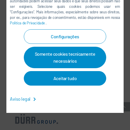
autoridades podem acessar seus dados e que seus direitos possam não
ser exigíveis. Selecione quais cookies podemos usar em
LINKEDIN
“Configurações”. Mais informações, especialmente sobre seus direitos,
INSTAGRAM
por ex., para revogação de consentimento, estão disponíveis em nossa
Política de Privacidade
.
Configurações
MÍDIAS SOCIAIS
Somente cookies tecnicamente
BOLETÍN DE NOTICIAS
necessários
CONTATO/LOCALIDADES
Aceitar tudo
TERMOS E CONDIÇÕES GERAIS
-
PROTEÇÃO DE DADOS
-
IMPRIMIR
-
MAPA DO SITE
-
INTEGRITY LINE
-
COOKIES
Aviso legal