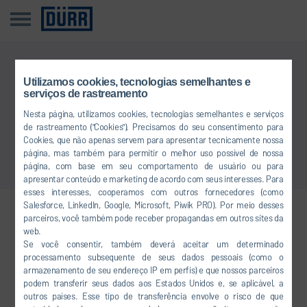
Utilizamos cookies, tecnologias semelhantes e
Esta notícia não está disponível no seu idioma
serviços de rastreamento
Nesta página, utilizamos cookies, tecnologias semelhantes e serviços
Voltar ao menu principal
de rastreamento ("Cookies"). Precisamos do seu consentimento para
Cookies, que não apenas servem para apresentar tecnicamente nossa
página, mas também para permitir o melhor uso possível de nossa
página, com base em seu comportamento de usuário ou para
apresentar conteúdo e marketing de acordo com seus interesses. Para
esses interesses, cooperamos com outros fornecedores (como
Salesforce, LinkedIn, Google, Microsoft, Piwik PRO). Por meio desses
parceiros, você também pode receber propagandas em outros sites da
Conecte-se em rede conosco
web.
Se você consentir, também deverá aceitar um determinado
processamento subsequente de seus dados pessoais (como o
armazenamento de seu endereço IP em perfis) e que nossos parceiros
FACEBOOK
podem transferir seus dados aos Estados Unidos e, se aplicável, a
outros países. Esse tipo de transferência envolve o risco de que
YOUTUBE