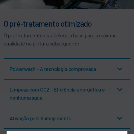
O pré-tratamento otimizado
O pré-tratamento estabelece a base para a máxima
qualidade na pintura subsequente.
Powerwash – A tecnologia comprovada
Limpeza com CO2 – Eficiência energética e
nenhuma água
Ativação pelo flamejamento