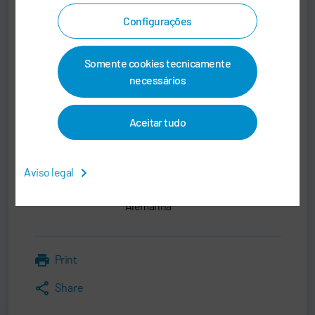
Marcus Treppschuh
Configurações
Senior Vice President
Somente cookies tecnicamente
SALES
necessários
+49 7142 78-0
sales@durr.com
Aceitar tudo
Dürr Systems AG
Aviso legal
Carl-Benz-Str. 34
74321 Bietigheim-Bissingen
Alemanha
Print
Share