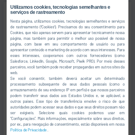
Utilizamos cookies, tecnologias semelhantes e
serviços de rastreamento
Jens Reiner
Nesta página, utilizamos cookies, tecnologias semelhantes e serviços
de rastreamento ("Cookies"). Precisamos do seu consentimento para
Senior Vice President
Cookies, que não apenas servem para apresentar tecnicamente nossa
página, mas também para permitir o melhor uso possível de nossa
página, com base em seu comportamento de usuário ou para
SALES
apresentar conteúdo e marketing de acordo com seus interesses. Para
esses interesses, cooperamos com outros fornecedores (como
+49 7142 78-0
Salesforce, LinkedIn, Google, Microsoft, Piwik PRO). Por meio desses
parceiros, você também pode receber propagandas em outros sites da
sales@durr.com
web.
Se você consentir, também deverá aceitar um determinado
processamento subsequente de seus dados pessoais (como o
Dürr Systems AG
armazenamento de seu endereço IP em perfis) e que nossos parceiros
Carl-Benz-Str. 34
podem transferir seus dados aos Estados Unidos e, se aplicável, a
74321 Bietigheim-Bissingen
outros países. Esse tipo de transferência envolve o risco de que
Alemanha
autoridades podem acessar seus dados e que seus direitos possam não
ser exigíveis. Selecione quais cookies podemos usar em
“Configurações”. Mais informações, especialmente sobre seus direitos,
por ex., para revogação de consentimento, estão disponíveis em nossa
Política de Privacidade
.