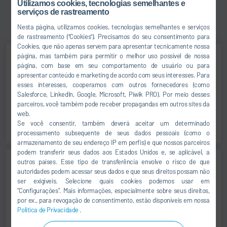
Elaboração de publicações para consultas
Utilizamos cookies, tecnologias semelhantes e
serviços de rastreamento
Modernização de status operacionais atuais
Pré-planejamento e estudos de simulação
Nesta página, utilizamos cookies, tecnologias semelhantes e serviços
de rastreamento ("Cookies"). Precisamos do seu consentimento para
Cookies, que não apenas servem para apresentar tecnicamente nossa
página, mas também para permitir o melhor uso possível de nossa
página, com base em seu comportamento de usuário ou para
Contact Maintenance
apresentar conteúdo e marketing de acordo com seus interesses. Para
esses interesses, cooperamos com outros fornecedores (como
PAINT SHOPS (PAINT PROCESS &
Salesforce, LinkedIn, Google, Microsoft, Piwik PRO). Por meio desses
CONVEYORS)
parceiros, você também pode receber propagandas em outros sites da
web.
Se você consentir, também deverá aceitar um determinado
processamento subsequente de seus dados pessoais (como o
armazenamento de seu endereço IP em perfis) e que nossos parceiros
podem transferir seus dados aos Estados Unidos e, se aplicável, a
outros países. Esse tipo de transferência envolve o risco de que
autoridades podem acessar seus dados e que seus direitos possam não
Roberto Pavese
ser exigíveis. Selecione quais cookies podemos usar em
“Configurações”. Mais informações, especialmente sobre seus direitos,
SERVICE
por ex., para revogação de consentimento, estão disponíveis em nossa
Política de Privacidade
.