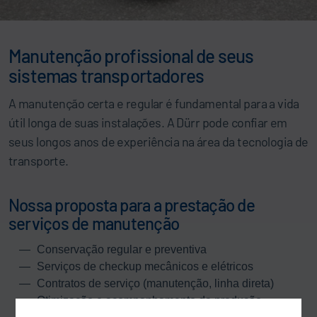
Manutenção profissional de seus
sistemas transportadores
A manutenção certa e regular é fundamental para a vida
útil longa de suas instalações. A Dürr pode confiar em
seus longos anos de experiência na área da tecnologia de
transporte.
Nossa proposta para a prestação de
serviços de manutenção
Conservação regular e preventiva
Serviços de checkup mecânicos e elétricos
Contratos de serviço (manutenção, linha direta)
Otimização e acompanhamento da produção