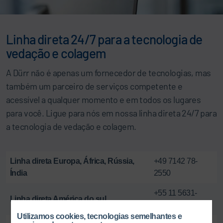
Linha direta 24/7 para a tecnologia de
vedação e colagem
A Dürr não é apenas um fornecedor de tecnologias, mas
também um parceiro de serviços competente e
acessível a qualquer momento e em todos os lugares
para você. Ligue para nós em nossa linha direta 24/7 para
a tecnologia de vedação e colagem.
Linha direta Europa, África, Rússia,
+49 7142 78-
Índia
2550
+55 11 5631-
Linha direta América do sul
8236
Utilizamos cookies, tecnologias semelhantes e