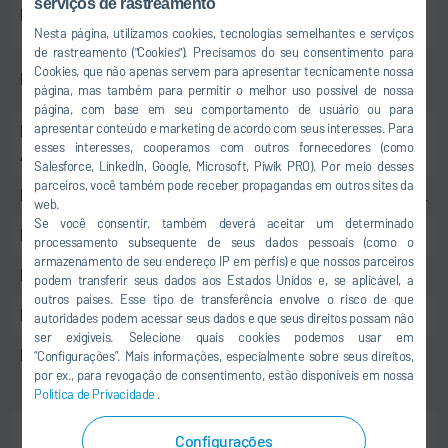
+52 442 363-
serviços de rastreamento
Linha direta México
9587
Nesta página, utilizamos cookies, tecnologias semelhantes e serviços
de rastreamento ("Cookies"). Precisamos do seu consentimento para
+86 21 51 061
Cookies, que não apenas servem para apresentar tecnicamente nossa
Linha direta China
página, mas também para permitir o melhor uso possível de nossa
099
página, com base em seu comportamento de usuário ou para
apresentar conteúdo e marketing de acordo com seus interesses. Para
Linha direta América do norte,
+1 248 803 0303
esses interesses, cooperamos com outros fornecedores (como
Austrália
Salesforce, LinkedIn, Google, Microsoft, Piwik PRO). Por meio desses
parceiros, você também pode receber propagandas em outros sites da
Linha direta Tailândia
+66 1800 019 111
web.
Se você consentir, também deverá aceitar um determinado
Linha direta Indonésia
+800 188 3877
processamento subsequente de seus dados pessoais (como o
armazenamento de seu endereço IP em perfis) e que nossos parceiros
Linha direta Filipinas
+1300 88 3877
podem transferir seus dados aos Estados Unidos e, se aplicável, a
outros países. Esse tipo de transferência envolve o risco de que
Linha direta Japão
+81 47 404 6802
autoridades podem acessar seus dados e que seus direitos possam não
ser exigíveis. Selecione quais cookies podemos usar em
Linha direta Coreia do Sul
+82 1670 9971
“Configurações”. Mais informações, especialmente sobre seus direitos,
por ex., para revogação de consentimento, estão disponíveis em nossa
Política de Privacidade
.
Configurações