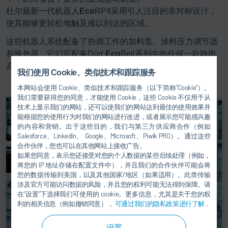
杜尔最新一代机器人
Eco
RP4采用引人注目的非对称设计，
使其能够更轻松地触及难以到达的区域。
这些机器人系统配备了协调工作的加料泵、涂料压力调节器
和换色器。它们可配备Dürr
Eco
Bell系列中的任何一款静电
高速旋转雾化装置。
我们使用 Cookie、类似技术和跟踪服务
本网站会使用 Cookie、类似技术和跟踪服务（以下简称“Cookie”）。
我们需要获得您的同意，才能使用 Cookie，这些 Cookie 不仅用于从
技术上显示我们的网站，还可以使我们的网站达到最佳的使用效果并
能根据您的使用行为对我们的网站进行改进，或者展示您可能感兴趣
的内容和营销。出于这些目的，我们与第三方供应商合作（例如
Salesforce、LinkedIn、 Google、Microsoft、Piwik PRO）。通过这些
合作伙伴，您也可以在其他网站上接收广告。
如果您同意，表示您还接受对您的个人数据的某些后续处理（例如，
将您的 IP 地址存储在配置文件中），并且我们的合作伙伴可能会将
您的数据传输到美国，以及其他国家/地区（如果适用）。此类传输
涉及官方可能访问数据的风险，并且您的权利可能无法得到保障。请
在“设置”下选择我们可使用的 cookie。更多信息，尤其是关于您的权
利的相关信息（例如撤销同意），
可通过我们的隐私政策进行了解
.
设置