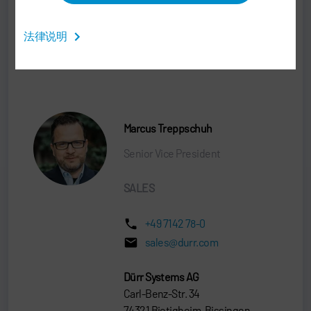
Dürr Systems AG
Carl-Benz-Str. 34
法律说明
74321 Bietigheim-Bissingen
Germany
Marcus Treppschuh
Senior Vice President
SALES
+49 7142 78-0
sales@durr.com
Dürr Systems AG
Carl-Benz-Str. 34
74321 Bietigheim-Bissingen