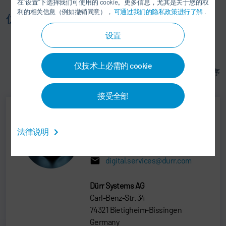
在“设置”下选择我们可使用的 cookie。更多信息，尤其是关于您的权
利的相关信息（例如撤销同意），
可通过我们的隐私政策进行了解
.
优点:
设置
端到端跟踪，具有透明性
生产稳定
通过自动导引小车实现灵活物流性
仅技术上必需的 cookie
对从冲压到车身车间、油漆车间和装配的生产环节排序
进行了优化
接受全部
DXQ Sales
法律说明
+49 7142 78-0
digital.services@durr.com
Dürr Systems AG
Carl-Benz-Str. 34
74321 Bietigheim-Bissingen
Germany