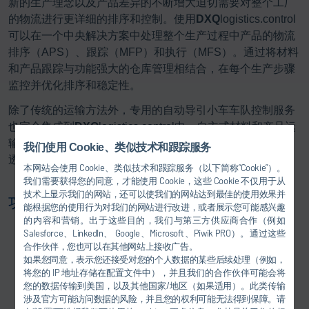
新的生产理念以及产品差异的不断增大迫切需要对整个工厂
的物流进行更详细的排序和控制。使用
DXQ
logistics.control
可以在一个中央解决方案中处理整个生产过程中产品的物流
排序（APS）、跟踪（MFP）和执行（MFS）。通过将材料
和产品跟踪与功能强大的仓库管理相结合，在每个生产步骤
监控并优化排序和稳定性。
除了传统的运输方法外，专用的自动导引小车车队控制服务
也完全集成到
DXQ
logistics.control中。自主式材料和产品运
输订单的管理为Dürr的当前客户提供了未来生产的灵活性和
我们使用 Cookie、类似技术和跟踪服务
透明性。
本网站会使用 Cookie、类似技术和跟踪服务（以下简称“Cookie”）。
我们需要获得您的同意，才能使用 Cookie，这些 Cookie 不仅用于从
技术上显示我们的网站，还可以使我们的网站达到最佳的使用效果并
功能:
能根据您的使用行为对我们的网站进行改进，或者展示您可能感兴趣
的内容和营销。出于这些目的，我们与第三方供应商合作（例如
对零件、车身和滑橇进行工厂范围跟踪
Salesforce、LinkedIn、 Google、Microsoft、Piwik PRO）。通过这些
材料流控制
合作伙伴，您也可以在其他网站上接收广告。
连续补给材料JIT/JIS
如果您同意，表示您还接受对您的个人数据的某些后续处理（例如，
将您的 IP 地址存储在配置文件中），并且我们的合作伙伴可能会将
自动导引小车车队控制
您的数据传输到美国，以及其他国家/地区（如果适用）。此类传输
使用存储控制进行排序优化
涉及官方可能访问数据的风险，并且您的权利可能无法得到保障。请