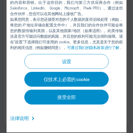
的内容和营销。出于这些目的，我们与第三方供应商合作（例如
Spare Part Contact
Salesforce、LinkedIn、 Google、Microsoft、Piwik PRO）。通过这些
合作伙伴，您也可以在其他网站上接收广告。
PAINT APPLICATION TECHNOLOGY
如果您同意，表示您还接受对您的个人数据的某些后续处理（例如，
将您的 IP 地址存储在配置文件中），并且我们的合作伙伴可能会将
您的数据传输到美国，以及其他国家/地区（如果适用）。此类传输
+49 7142 78-1465
涉及官方可能访问数据的风险，并且您的权利可能无法得到保障。请
spareparts-automotive@durr.com
在“设置”下选择我们可使用的 cookie。更多信息，尤其是关于您的权
利的相关信息（例如撤销同意），
可通过我们的隐私政策进行了解
.
Dürr Systems AG
设置
Carl-Benz-Str. 34
74321 Bietigheim-Bissingen
Germany
仅技术上必需的 cookie
接受全部
名片.vcf
法律说明