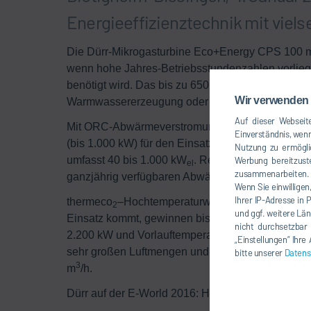
Energieeffizienztechnik mit viels
Die Dürr-Mikrogasturbine Eco+Energy CPS 100 mit
wenn hohe Jahres-Betriebsstundenzahlen vorli
benötigt wird. Das bis zu 650 °C heiße, saubere
Wir verwenden 
Warmwassererzeugung oder direkt für Trockenpr
Auf dieser Webseite
Mit ORC-Abwärmeverstromungsystemen bietet Dürr 
Einverständnis, wenn
(bis 1.000 kW) für den Einsatz im Abwärmetemper
Nutzung zu ermögli
umfasst 40 bis 1.000 kW
. Realisierbar sind unte
Werbung bereitzuste
el
zusammenarbeiten. Ü
ganzjährig verfügbaren Abwärmequellen.
Wenn Sie einwilligen
Ihrer IP-Adresse in 
thermeco
–Hochtemperaturwärmepumpen, in dene
2
und ggf. weitere Län
Einsatz kommt, gewinnen bis zu 75 % Energie au
nicht durchsetzbar
2.200 kW und Vorlauftemperaturen bis zu 110 °C. A
„Einstellungen“ Ihr
sehr großen Luftmengen und Trocknerleistungen.
bitte unserer
Datens
3
m
/h.
Dürr auf der E-World 2016: Halle 2 an Stand 2-13