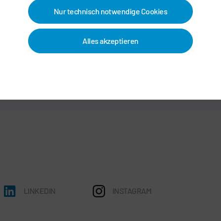
Nur technisch notwendige Cookies
PRODUKTIONSJUBILÄUM BEI DÜRR: DER 10.000STE
ROBOTER LACKIERT AB 2016 PKW-KAROSSERIEN
Alles akzeptieren
IN SPANIEN
LINKEDIN
INSTAGRAM