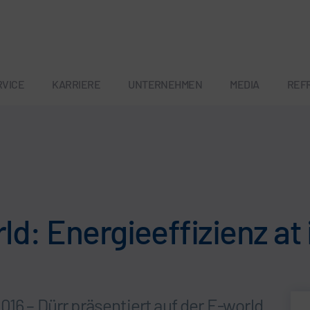
RVICE
KARRIERE
UNTERNEHMEN
MEDIA
REF
ld: Energieeffizienz at 
16 – Dürr präsentiert auf der E-world