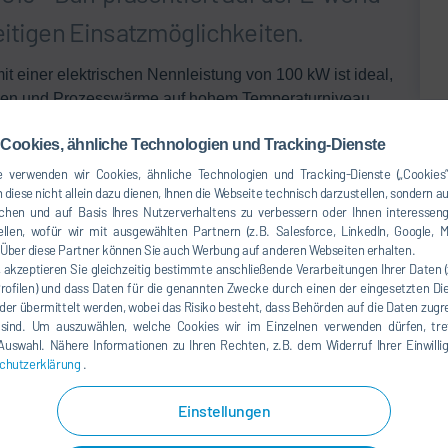
eitigen Einsatzmöglichkeiten.
 einer elektrischen Nennleistung von 100 kW ist ideal,
egen und Prozesswärme auf hohem Temperaturniveau
 Abgas kann zur Dampf-, Heißwasser- oder
Cookies, ähnliche Technologien und Tracking-Dienste
ozesse verwendet werden.
 verwenden wir Cookies, ähnliche Technologien und Tracking-Dienste („Cookies“
weltweit effiziente und flexible Anlagen über 500 kW
 diese nicht allein dazu dienen, Ihnen die Webseite technisch darzustellen, sondern a
aturbereich von 90 °C bis 600 °C. Der Leistungsbereich
chen und auf Basis Ihres Nutzerverhaltens zu verbessern oder Ihnen interesseng
rschiedlichste Konzepte – am wirtschaftlichsten mit
llen, wofür wir mit ausgewählten Partnern (z.B. Salesforce, LinkedIn, Google, M
ber diese Partner können Sie auch Werbung auf anderen Webseiten erhalten.
, akzeptieren Sie gleichzeitig bestimmte anschließende Verarbeitungen Ihrer Daten 
Profilen) und dass Daten für die genannten Zwecke durch einen der eingesetzten Die
n das umweltfreundliche Kältemittel CO
(R744) zum
2
der übermittelt werden, wobei das Risiko besteht, dass Behörden auf die Daten zugr
s Abwärme zurück. Möglich sind Heizleistungen bis zu
 sind. Um auszuwählen, welche Cookies wir im Einzelnen verwenden dürfen, tref
ls Kältetrockner eignen sie sich für Druckluftsysteme mit
e Auswahl. Nähere Informationen zu Ihren Rechten, z.B. dem Widerruf Ihrer Einwill
 Lieferbar sind Anlagen zwischen 11.000 und 27.500
chutzerklärung
.
Einstellungen
5.