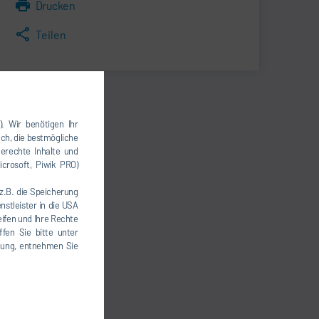
Drucken
Teilen
). Wir benötigen Ihr
uch, die bestmögliche
erechte Inhalte und
icrosoft, Piwik PRO)
(z.B. die Speicherung
nstleister in die USA
eifen und Ihre Rechte
fen Sie bitte unter
igung, entnehmen Sie