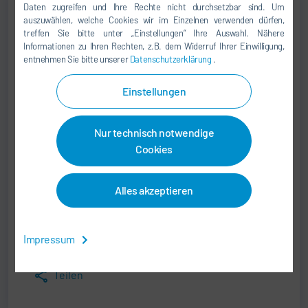
Daten zugreifen und Ihre Rechte nicht durchsetzbar sind. Um
auszuwählen, welche Cookies wir im Einzelnen verwenden dürfen,
Carsten Wöhner
treffen Sie bitte unter „Einstellungen“ Ihre Auswahl. Nähere
Informationen zu Ihren Rechten, z.B. dem Widerruf Ihrer Einwilligung,
SALES DIRECTOR
entnehmen Sie bitte unserer
Datenschutzerklärung
.
Einstellungen
+49 37296 547-0
sales.somac@durr.com
Nur technisch notwendige
Dürr Somac GmbH
Cookies
Zwickauer Str. 30
09366 Stollberg
Alles akzeptieren
Deutschland
Impressum
Drucken
Teilen