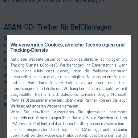
Identifikationssystemen an den Einzelanlagen.
ASAM-GDI-Treiber für Befüllanlagen
Unsere ASAM-GDI-Treiber für Befüllanlagen bieten Ihnen
Wir verwenden Cookies, ähnliche Technologien und
eine standardisierte Schnittstelle für die Kopplung von
Tracking-Dienste
Prüftechnik an Befüllanlagen.
Auf dieser Webseite verwenden wir Cookies, ähnliche Technologien und
Befüllprozesse und die damit verbundene
Tracking-Dienste („Cookies“). Wir benötigen Ihr Einverständnis, wenn
Steuergerätekommunikation werden transparent und
diese nicht allein dazu dienen, Ihnen die Webseite technisch
standardisiert. Während der Befüllprozesse können Sie
darzustellen, sondern auch, die bestmögliche Nutzung zu ermöglichen
zusätzliche Operationen an Fahrzeugsteuergeräten
und auf Basis Ihres Nutzerverhaltens zu verbessern oder Ihnen
interessengerechte Inhalte und Werbung bereitzustellen, wofür wir mit
durchführen.
ausgewählten Partnern (z.B. Salesforce, LinkedIn, Google, Microsoft,
Die Nutzung einheitlicher Prüftechnik reduziert den
Piwik PRO) zusammenarbeiten. Über diese Partner können Sie auch
Instandhaltungsaufwand.
Werbung auf anderen Webseiten erhalten.
Wenn Sie einwilligen, akzeptieren Sie gleichzeitig bestimmte
anschließende Verarbeitungen Ihrer Daten (z.B. die Speicherung Ihrer
IP-Adresse in Profilen) und dass Daten für die genannten Zwecke durch
einen der eingesetzten Dienstleister in die USA und ggf. weitere Länder
übermittelt werden, wobei das Risiko besteht, dass Behörden auf die