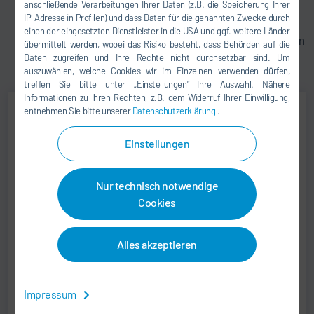
anschließende Verarbeitungen Ihrer Daten (z.B. die Speicherung Ihrer
Mit dem Red Dot Award ausgezeichnetes
IP-Adresse in Profilen) und dass Daten für die genannten Zwecke durch
Drehschemel-Design
einen der eingesetzten Dienstleister in die USA und ggf. weitere Länder
Unterschiedlich farbiges Beleuchtungskonzept an den
übermittelt werden, wobei das Risiko besteht, dass Behörden auf die
Daten zugreifen und Ihre Rechte nicht durchsetzbar sind. Um
Drehschemeln für eine einfache Überwachung des
auszuwählen, welche Cookies wir im Einzelnen verwenden dürfen,
Systemstatus
treffen Sie bitte unter „Einstellungen“ Ihre Auswahl. Nähere
Informationen zu Ihren Rechten, z.B. dem Widerruf Ihrer Einwilligung,
entnehmen Sie bitte unserer
Datenschutzerklärung
.
Klaus Heinsohn
Einstellungen
PRODUCT MANAGEMENT
Nur technisch notwendige
+49 7142 78-0
Cookies
sales@durr.com
Alles akzeptieren
Dürr Systems AG
Carl-Benz-Str. 34
74321 Bietigheim-Bissingen
Impressum
Deutschland