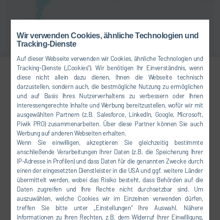
Wir verwenden Cookies, ähnliche Technologien und
Tracking-Dienste
Auf dieser Webseite verwenden wir Cookies, ähnliche Technologien und
Tracking-Dienste („Cookies“). Wir benötigen Ihr Einverständnis, wenn
diese nicht allein dazu dienen, Ihnen die Webseite technisch
Rodney Schwartz
darzustellen, sondern auch, die bestmögliche Nutzung zu ermöglichen
und auf Basis Ihres Nutzerverhaltens zu verbessern oder Ihnen
Vice President
interessengerechte Inhalte und Werbung bereitzustellen, wofür wir mit
ausgewählten Partnern (z.B. Salesforce, LinkedIn, Google, Microsoft,
Piwik PRO) zusammenarbeiten. Über diese Partner können Sie auch
CLEAN TECHNOLOGY SYSTEMS
Werbung auf anderen Webseiten erhalten.
AMERICAS
Wenn Sie einwilligen, akzeptieren Sie gleichzeitig bestimmte
anschließende Verarbeitungen Ihrer Daten (z.B. die Speicherung Ihrer
IP-Adresse in Profilen) und dass Daten für die genannten Zwecke durch
+1 920 337-1461
einen der eingesetzten Dienstleister in die USA und ggf. weitere Länder
übermittelt werden, wobei das Risiko besteht, dass Behörden auf die
Daten zugreifen und Ihre Rechte nicht durchsetzbar sind. Um
rodney.schwartz@durrusa.com
auszuwählen, welche Cookies wir im Einzelnen verwenden dürfen,
treffen Sie bitte unter „Einstellungen“ Ihre Auswahl. Nähere
Dürr Systems LLC - De Pere
Informationen zu Ihren Rechten, z.B. dem Widerruf Ihrer Einwilligung,