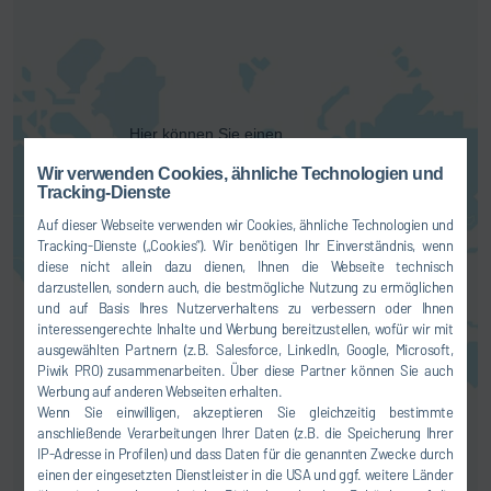
Hier können Sie einen
Kartendienst aktivieren. Dadurch
Wir verwenden Cookies, ähnliche Technologien und
kommt es zu einer Übermittlung
Tracking-Dienste
Ihrer Daten (z.B. IP-Adresse) an
Auf dieser Webseite verwenden wir Cookies, ähnliche Technologien und
den jeweiligen Anbieter, wie wir
Tracking-Dienste („Cookies“). Wir benötigen Ihr Einverständnis, wenn
Ihnen in unserer
diese nicht allein dazu dienen, Ihnen die Webseite technisch
Datenschutzerklärung
erläutern.
darzustellen, sondern auch, die bestmögliche Nutzung zu ermöglichen
und auf Basis Ihres Nutzerverhaltens zu verbessern oder Ihnen
EINVERSTANDEN
interessengerechte Inhalte und Werbung bereitzustellen, wofür wir mit
ausgewählten Partnern (z.B. Salesforce, LinkedIn, Google, Microsoft,
Piwik PRO) zusammenarbeiten. Über diese Partner können Sie auch
Werbung auf anderen Webseiten erhalten.
Wenn Sie einwilligen, akzeptieren Sie gleichzeitig bestimmte
anschließende Verarbeitungen Ihrer Daten (z.B. die Speicherung Ihrer
IP-Adresse in Profilen) und dass Daten für die genannten Zwecke durch
einen der eingesetzten Dienstleister in die USA und ggf. weitere Länder