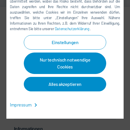
übermittelt werden, wobei das Risiko besteht, dass Behörden auf die
Daten zugreifen und Ihre Rechte nicht durchsetzbar sind. Um
auszuwählen, welche Cookies wir im Einzelnen verwenden dürfen,
treffen Sie bitte unter „Einstellungen“ Ihre Auswahl. Nähere
Informationen zu Ihren Rechten, z.B. dem Widerruf Ihrer Einwilligung,
Jiaying Yu
entnehmen Sie bitte unserer
Datenschutzerklärung
.
MARKETING
Einstellungen
+86 21 3979-1554
Jiaying.Yu@durr.com.cn
Nur technisch notwendige
Cookies
Dürr Paintshop Systems
Engineering (Shanghai) Co., Ltd.
Alles akzeptieren
No.665 YingShun Road, Qingpu
Industrial Park
201799 Shanghai
Impressum
China
Informationen