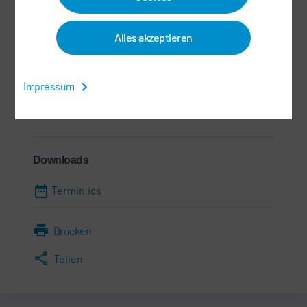
48033 Southfield, MI
Vereinigte Staaten
Alles akzeptieren
Informationen
Impressum
23.10.2024 - 24.10.2024
Downloads
Termin.ics
Drucken
Teilen