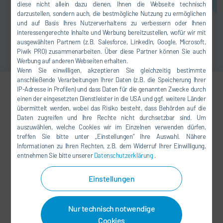
diese nicht allein dazu dienen, Ihnen die Webseite technisch
darzustellen, sondern auch, die bestmögliche Nutzung zu ermöglichen
und auf Basis Ihres Nutzerverhaltens zu verbessern oder Ihnen
interessengerechte Inhalte und Werbung bereitzustellen, wofür wir mit
ausgewählten Partnern (z.B. Salesforce, LinkedIn, Google, Microsoft,
Piwik PRO) zusammenarbeiten. Über diese Partner können Sie auch
Werbung auf anderen Webseiten erhalten.
Wenn Sie einwilligen, akzeptieren Sie gleichzeitig bestimmte
anschließende Verarbeitungen Ihrer Daten (z.B. die Speicherung Ihrer
IP-Adresse in Profilen) und dass Daten für die genannten Zwecke durch
einen der eingesetzten Dienstleister in die USA und ggf. weitere Länder
David Baucus
übermittelt werden, wobei das Risiko besteht, dass Behörden auf die
Daten zugreifen und Ihre Rechte nicht durchsetzbar sind. Um
Senior Manager
auszuwählen, welche Cookies wir im Einzelnen verwenden dürfen,
treffen Sie bitte unter „Einstellungen“ Ihre Auswahl. Nähere
MARKETING
Informationen zu Ihren Rechten, z.B. dem Widerruf Ihrer Einwilligung,
entnehmen Sie bitte unserer
Datenschutzerklärung
.
+1 248 450-2043
Einstellungen
david.baucus@durrusa.com
Dürr Systems LLC
Nur technisch notwendige
26801 Northwestern Highway
Cookies