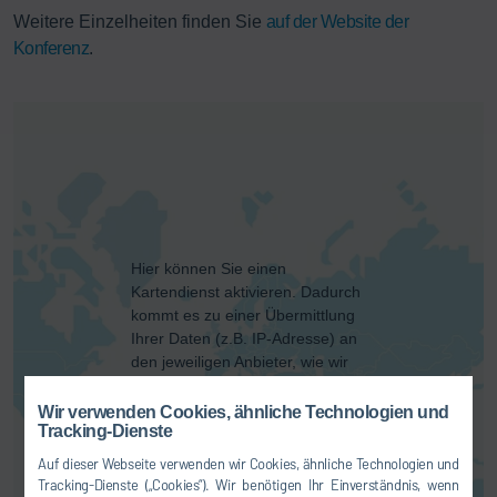
Weitere Einzelheiten finden Sie
auf der Website der
Konferenz
.
Hier können Sie einen
Kartendienst aktivieren. Dadurch
kommt es zu einer Übermittlung
Ihrer Daten (z.B. IP-Adresse) an
den jeweiligen Anbieter, wie wir
Ihnen in unserer
Datenschutzerklärung
erläutern.
Wir verwenden Cookies, ähnliche Technologien und
Tracking-Dienste
EINVERSTANDEN
Auf dieser Webseite verwenden wir Cookies, ähnliche Technologien und
Tracking-Dienste („Cookies“). Wir benötigen Ihr Einverständnis, wenn