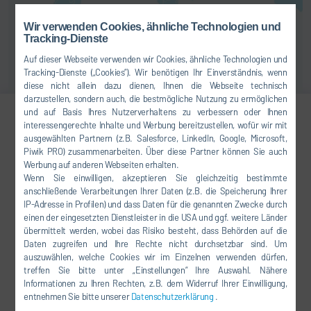
Wir verwenden Cookies, ähnliche Technologien und
Tracking-Dienste
Auf dieser Webseite verwenden wir Cookies, ähnliche Technologien und
Tracking-Dienste („Cookies“). Wir benötigen Ihr Einverständnis, wenn
diese nicht allein dazu dienen, Ihnen die Webseite technisch
darzustellen, sondern auch, die bestmögliche Nutzung zu ermöglichen
und auf Basis Ihres Nutzerverhaltens zu verbessern oder Ihnen
interessengerechte Inhalte und Werbung bereitzustellen, wofür wir mit
Kabilan Veeraiyan
ausgewählten Partnern (z.B. Salesforce, LinkedIn, Google, Microsoft,
Piwik PRO) zusammenarbeiten. Über diese Partner können Sie auch
Management Systems &
Werbung auf anderen Webseiten erhalten.
Marketing
Wenn Sie einwilligen, akzeptieren Sie gleichzeitig bestimmte
anschließende Verarbeitungen Ihrer Daten (z.B. die Speicherung Ihrer
IP-Adresse in Profilen) und dass Daten für die genannten Zwecke durch
+91-8754464694
einen der eingesetzten Dienstleister in die USA und ggf. weitere Länder
kabilan@durrindia.com
übermittelt werden, wobei das Risiko besteht, dass Behörden auf die
Daten zugreifen und Ihre Rechte nicht durchsetzbar sind. Um
auszuwählen, welche Cookies wir im Einzelnen verwenden dürfen,
Dürr India Private Limited, Ground
treffen Sie bitte unter „Einstellungen“ Ihre Auswahl. Nähere
Floor, Prestige Polygon, 471, Anna
Informationen zu Ihren Rechten, z.B. dem Widerruf Ihrer Einwilligung,
entnehmen Sie bitte unserer
Datenschutzerklärung
.
Salai, Nandanam, Chennai -