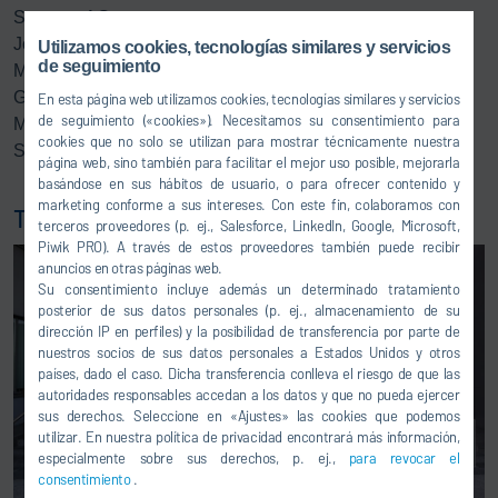
Systems AG
Johannes Kremer, KettenWulf Betriebs GmbH
Utilizamos cookies, tecnologías similares y servicios
de seguimiento
Matthias Wennagel, Director Strategic Purchasing Homag
GmbH
En esta página web utilizamos cookies, tecnologías similares y servicios
de seguimiento («cookies»). Necesitamos su consentimiento para
Maike Dust, Strategic Purchasing/Project Buying Dürr
cookies que no solo se utilizan para mostrar técnicamente nuestra
Systems AG
página web, sino también para facilitar el mejor uso posible, mejorarla
basándose en sus hábitos de usuario, o para ofrecer contenido y
marketing conforme a sus intereses. Con este fin, colaboramos con
Todos los nominados por Dürr
terceros proveedores (p. ej., Salesforce, LinkedIn, Google, Microsoft,
Piwik PRO). A través de estos proveedores también puede recibir
anuncios en otras páginas web.
Su consentimiento incluye además un determinado tratamiento
posterior de sus datos personales (p. ej., almacenamiento de su
dirección IP en perfiles) y la posibilidad de transferencia por parte de
nuestros socios de sus datos personales a Estados Unidos y otros
países, dado el caso. Dicha transferencia conlleva el riesgo de que las
autoridades responsables accedan a los datos y que no pueda ejercer
sus derechos. Seleccione en «Ajustes» las cookies que podemos
utilizar. En nuestra política de privacidad encontrará más información,
especialmente sobre sus derechos, p. ej.,
para revocar el
consentimiento
.