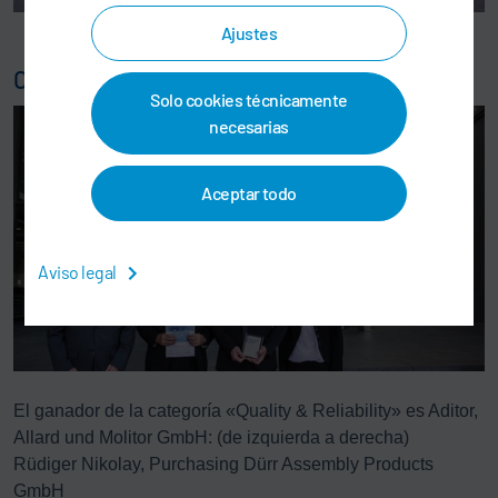
Ajustes
Categoría «Quality & Reliability»
Solo cookies técnicamente
necesarias
Aceptar todo
Aviso legal
El ganador de la categoría «Quality & Reliability» es Aditor,
Allard und Molitor GmbH: (de izquierda a derecha)
Rüdiger Nikolay, Purchasing Dürr Assembly Products
GmbH