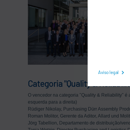
Aviso legal
Categoria "Quality & Reliabilit
O vencedor na categoria "Quality & Reliability" é 
esquerda para a direita)
Rüdiger Nikolay, Purchasing Dürr Assembly Pro
Roman Molitor, Gerente da Aditor, Allard und Mol
Jörg Tabellion, Departamento de distribuição/ven
Tanja Wetzig, Director Purchasing and Logistic