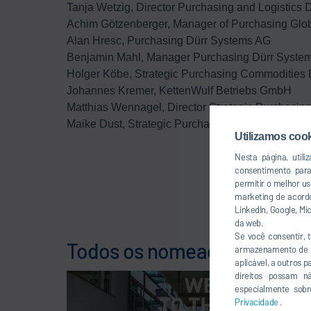
Tanja Wetzig, Director Purchasing and Logistic
Achim Götzenberger, Manager of Purchasing Glo
Alan Hresc, Purchasing Dürr Systems AG
Benjamin Mahl, Manager Purchasing Dürr Syste
Holger Köbe, Strategic Purchasing Commodities
Johannes Kremer, KettenWulf Betriebs GmbH
Matthias Wennagel, Director Strategic Purchas
Maike Dust, Strategic Purchasing/Project Buying
Utilizamos coo
Nesta página, util
consentimento par
permitir o melhor u
marketing de acordo
LinkedIn, Google, M
da web.
Se você consentir,
Todos os nomeados pela Dür
armazenamento de se
aplicável, a outros 
direitos possam n
especialmente sobr
Privacidade
.