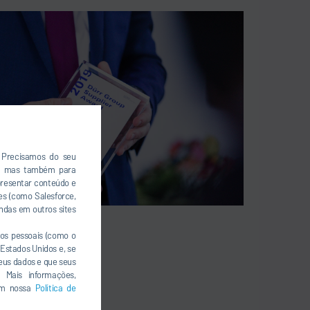
. Precisamos do seu
a, mas também para
presentar conteúdo e
es (como Salesforce,
ndas em outros sites
os pessoais (como o
Estados Unidos e, se
seus dados e que seus
 Mais informações,
 em nossa
Política de