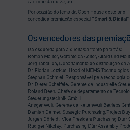
caminho da inovação.
Por ocasião do lema da Open House deste ano, "Sm
concedida premiação especial
"Smart & Digital"
Os vencedores das premiaçõ
Da esquerda para a direita/da frente para trás:
Roman Molitor, Gerente da Aditor, Allard und Mol
Jörg Tabellion, Departamento de distribuição da A
Dr. Florian Letzkus, Head of MEMS Technologies
Stephan Schmiel, Responsável pela tecnologia 
Dr. Dieter Scheifele, Gerente da Industrielle St
Roland Beeh, Chefe de departamento da Tecnologi
Steuerungstechnik GmbH
Ansgar Wulf, Gerente da KettenWulf Betriebs G
Damian Delmer, Strategic Purchasing/Project Bu
Jürgen Dörfeldt, Vice President Purchasing Dürr
Rüdiger Nikolay, Purchasing Dürr Assembly Pro