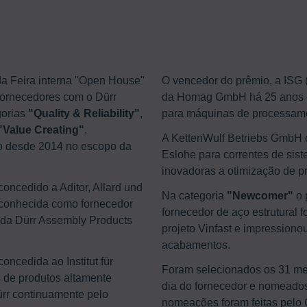
da Feira interna "Open House"
O vencedor do prêmio, a ISG 
 fornecedores com o Dürr
da Homag GmbH há 25 anos e
gorias
"Quality & Reliability"
,
para máquinas de processame
"Value Creating"
,
A KettenWulf Betriebs GmbH 
do desde 2014 no escopo da
Eslohe para correntes de sis
inovadoras a otimização de p
concedido a Aditor, Allard und
Na categoria
"Newcomer"
o 
econhecida como fornecedor
fornecedor de aço estrutural f
o da Dürr Assembly Products
projeto Vinfast e impression
acabamentos.
oncedida ao Institut für
Foram selecionados os 31 mel
s de produtos altamente
dia do fornecedor e nomeados
ürr continuamente pelo
nomeações foram feitas pelo