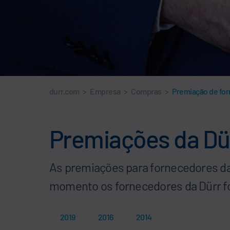
durr.com
>
Empresa
>
Compras
>
Premiação de fo
Premiações da Dü
As premiações para fornecedores da
momento os fornecedores da Dürr fo
2019
2016
2014