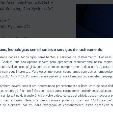
s Dürr Assembly Products GmbH
bal Sourcing Dürr Systems AG
ms AG
 Dürr Systems AG
ing Homag GmbH
 Dürr Systems AG
kies, tecnologias semelhantes e serviços de rastreamento
izamos cookies, tecnologias semelhantes e serviços de rastreamento ("Cookies")
a Cookies, que não apenas servem para apresentar tecnicamente nossa págin
so possível de nossa página, com base em seu comportamento de usuário ou para a
 com seus interesses. Para esses interesses, cooperamos com outros fornecedor
icrosoft, Piwik PRO). Por meio desses parceiros, você também pode receber propaga
 também deverá aceitar um determinado processamento subsequente de seus dad
r
u endereço IP em perfis) e que nossos parceiros podem transferir seus dados aos 
países. Esse tipo de transferência envolve o risco de que autoridades podem acessar 
ão ser exigíveis. Selecione quais cookies podemos usar em “Configurações”.
e seus direitos, por ex., para revogação de consentimento, estão disponíveis