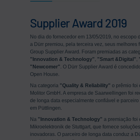
Supplier Award 2019
No dia do fornecedor em 13/05/2019, no escopo 
a Dürr premiou, pela terceira vez, seus melhores
Group Supplier Award. Foram premiadas as cate
"Innovation & Technology"
,
"Smart &Digital"
,
"Newcomer"
. O Dürr Supplier Award é concedi
Open House.
Na categoria
"Quality & Reliability"
o prêmio foi 
Molitor GmbH. A empresa de Saarwellingen foi r
de longa data especialmente confiável e parceir
em Püttlingen.
Na
"Innovation & Technology"
a premiação foi c
Mikroelektronik de Stuttgart, que fornece soluçõe
inovadoras. O parceiro de longa data conduz a D