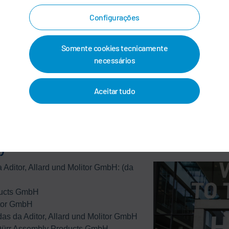
Configurações
Somente cookies tecnicamente
necessários
Aceitar tudo
y"
a Aditor, Allard und Molitor GmbH: (da
ducts GmbH
itor GmbH
das da Aditor, Allard und Molitor GmbH
s Dürr Assembly Products GmbH