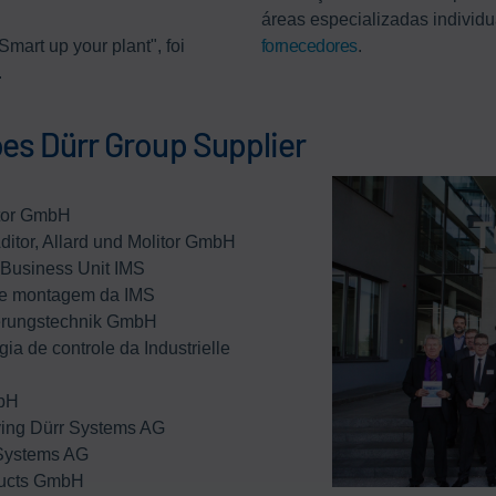
áreas especializadas indivi
art up your plant", foi
fornecedores
.
.
es Dürr Group Supplier
itor GmbH
ditor, Allard und Molitor GmbH
 Business Unit IMS
de montagem da IMS
euerungstechnik GmbH
a de controle da Industrielle
mbH
ying Dürr Systems AG
 Systems AG
ducts GmbH