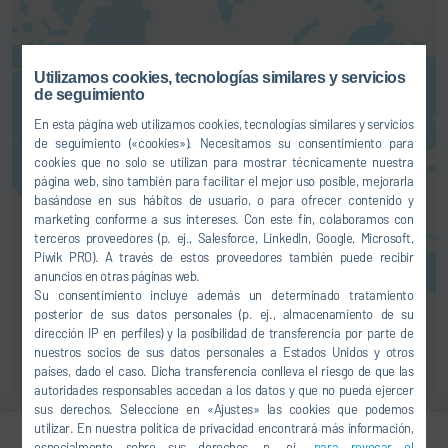
Aquí puede activar un servicio de
Utilizamos cookies, tecnologías similares y servicios
mapas. Esto implica una
de seguimiento
transferencia de sus datos (p. ej.,
En esta página web utilizamos cookies, tecnologías similares y servicios
dirección IP) al proveedor en
de seguimiento («cookies»). Necesitamos su consentimiento para
cuestión, tal como le explicamos
cookies que no solo se utilizan para mostrar técnicamente nuestra
en nuestra
política de privacidad
.
página web, sino también para facilitar el mejor uso posible, mejorarla
basándose en sus hábitos de usuario, o para ofrecer contenido y
marketing conforme a sus intereses. Con este fin, colaboramos con
AUTORIZACIÓN
terceros proveedores (p. ej., Salesforce, LinkedIn, Google, Microsoft,
Piwik PRO). A través de estos proveedores también puede recibir
anuncios en otras páginas web.
Su consentimiento incluye además un determinado tratamiento
posterior de sus datos personales (p. ej., almacenamiento de su
dirección IP en perfiles) y la posibilidad de transferencia por parte de
nuestros socios de sus datos personales a Estados Unidos y otros
países, dado el caso. Dicha transferencia conlleva el riesgo de que las
autoridades responsables accedan a los datos y que no pueda ejercer
sus derechos. Seleccione en «Ajustes» las cookies que podemos
utilizar. En nuestra política de privacidad encontrará más información,
especialmente sobre sus derechos, p. ej.,
para revocar el