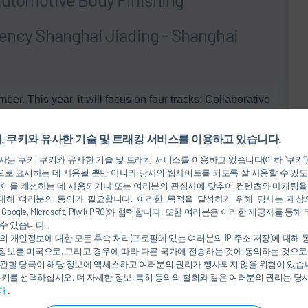
gency Shanghai Jiading - Shanghai
 This year, it will focus on four tracks: Collaborative
t Paintshops & AI-Enabled Manufacturing, Multi-Material
 and Net-Zero Paintshop Strategies & Circular Paint
, 쿠키와 유사한 기술 및 트래킹 서비스를 이용하고 있습니다.
는 쿠키, 쿠키와 유사한 기술 및 트래킹 서비스를 이용하고 있습니다(이하 “쿠키”
로 표시하는 데 사용될 뿐만 아니라 당사의 웹사이트를 되도록 잘 사용할 수 있도
om Visualization to Optimization: The Comprehensive
 이를 개선하는 데 사용되거나 또는 여러분의 관심사에 맞추어 컨텐츠와 마케팅을
rr DXQ Platform”. He will present DXQ’s core products,
대해 여러분의 동의가 필요합니다. 이러한 목적을 달성하기 위해 당사는 제삼
tenance and operational efficiency of their paint shops.
nkedIn, Google, Microsoft, Piwik PRO)와 협력합니다. 또한 여러분은 이러한 제공자
수 있습니다.
의 개인정보에 대한 모든 후속 처리(프로필에 있는 여러분의 IP 주소 저장)에 대해
정보를 미국으로, 그리고 경우에 따라 다른 국가에 전송하는 것에 동의하는 것으로
website
.
관할 당국이 해당 정보에 액세스하고 여러분의 권리가 행사되지 않을 위험이 있습니
쿠키를 선택하십시오. 더 자세한 정보, 특히 동의의 철회와 같은 여러분의 권리는 
다
.