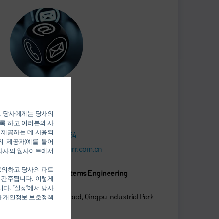
Jiaying Yu
MARKETING
). 당사에게는 당사의
록 하고 여러분의 사
 제공하는 데 사용되
+86 21 3979-1554
의 제공자(예를 들어
Jiaying.Yu@durr.com.cn
를 통해 타사의 웹사이트에서
 동의하고 당사의 파트
Dürr Paintshop Systems Engineering
 간주됩니다. 이렇게
(Shanghai) Co., Ltd.
다. “설정”에서 당사
No.665 YingShun Road, Qingpu Industrial Park
당사 개인정보 보호정책
201799 Shanghai