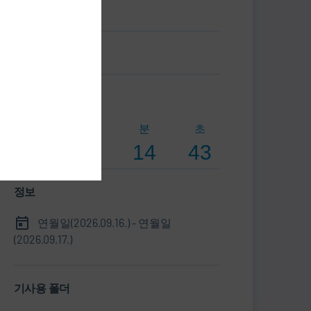
중국
명함.vcf
카운트다운
일
시간
분
초
40
9
14
42
정보
연월일(2026.09.16.) - 연월일
(2026.09.17.)
기사용 폴더