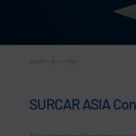
Dürr | KO
>
회사
>
이벤트
SURCAR ASIA Cong
The International Conference on 