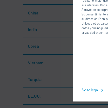
facilitar el mejor u
sus intereses. Con e
A través de estos pr
China
Su consentimiento i
su dirección IP en p
Unidos y otros paíse
datos y que no pueda
India
privacidad encontrar
Corea
Vietnam
Turquía
Aviso legal
EE.UU.