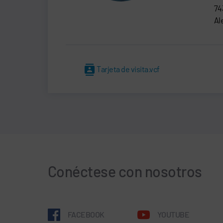
74
Al
Tarjeta de visita.vcf
Conéctese con nosotros
FACEBOOK
YOUTUBE