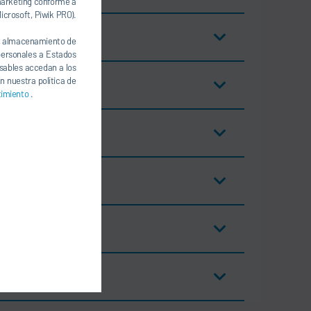
 marketing conforme a
icrosoft, Piwik PRO).
., almacenamiento de
 personales a Estados
nsables accedan a los
n nuestra política de
timiento
.