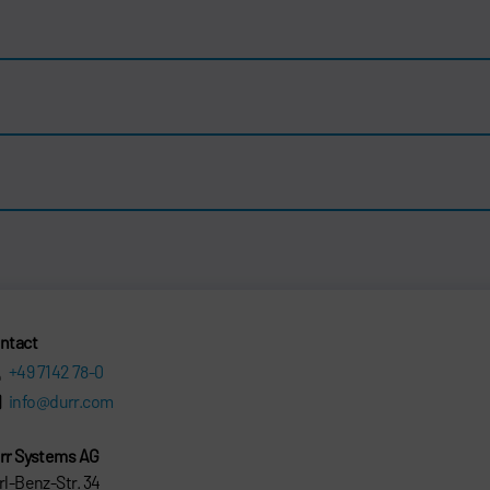
ntact
+49 7142 78-0
info@durr.com
rr Systems AG
rl-Benz-Str. 34