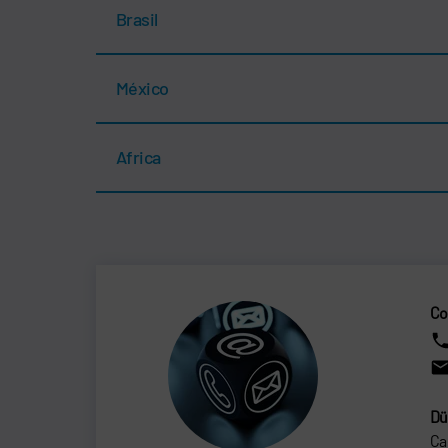
Brasil
México
Africa
Co
Dü
Ca