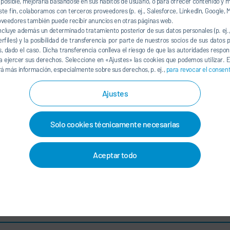
so posible, mejorarla basándose en sus hábitos de usuario, o para ofrecer contenido y
ste fin, colaboramos con terceros proveedores (p. ej., Salesforce, LinkedIn, Google, M
oveedores también puede recibir anuncios en otras páginas web.
ncluye además un determinado tratamiento posterior de sus datos personales (p. ej
erfiles) y la posibilidad de transferencia por parte de nuestros socios de sus datos
s, dado el caso. Dicha transferencia conlleva el riesgo de que las autoridades respo
 ejercer sus derechos. Seleccione en «Ajustes» las cookies que podemos utilizar. E
á más información, especialmente sobre sus derechos, p. ej.,
para revocar el consen
Ajustes
Solo cookies técnicamente necesarias
Aceptar todo