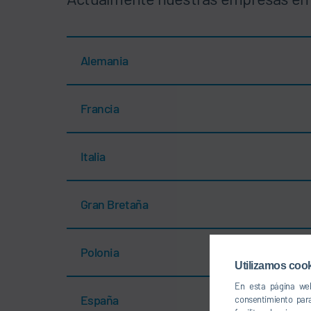
Alemania
Francia
Italia
Gran Bretaña
Polonia
Utilizamos cook
En esta página web
España
consentimiento par