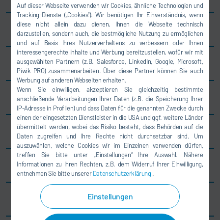
Auf dieser Webseite verwenden wir Cookies, ähnliche Technologien und
Tracking-Dienste („Cookies“). Wir benötigen Ihr Einverständnis, wenn
diese nicht allein dazu dienen, Ihnen die Webseite technisch
Südkorea
darzustellen, sondern auch, die bestmögliche Nutzung zu ermöglichen
und auf Basis Ihres Nutzerverhaltens zu verbessern oder Ihnen
interessengerechte Inhalte und Werbung bereitzustellen, wofür wir mit
ausgewählten Partnern (z.B. Salesforce, LinkedIn, Google, Microsoft,
Vietnam
Piwik PRO) zusammenarbeiten. Über diese Partner können Sie auch
Werbung auf anderen Webseiten erhalten.
Wenn Sie einwilligen, akzeptieren Sie gleichzeitig bestimmte
Türkei
anschließende Verarbeitungen Ihrer Daten (z.B. die Speicherung Ihrer
IP-Adresse in Profilen) und dass Daten für die genannten Zwecke durch
einen der eingesetzten Dienstleister in die USA und ggf. weitere Länder
übermittelt werden, wobei das Risiko besteht, dass Behörden auf die
USA
Daten zugreifen und Ihre Rechte nicht durchsetzbar sind. Um
auszuwählen, welche Cookies wir im Einzelnen verwenden dürfen,
treffen Sie bitte unter „Einstellungen“ Ihre Auswahl. Nähere
Brasilien
Informationen zu Ihren Rechten, z.B. dem Widerruf Ihrer Einwilligung,
entnehmen Sie bitte unserer
Datenschutzerklärung
.
Einstellungen
Mexiko