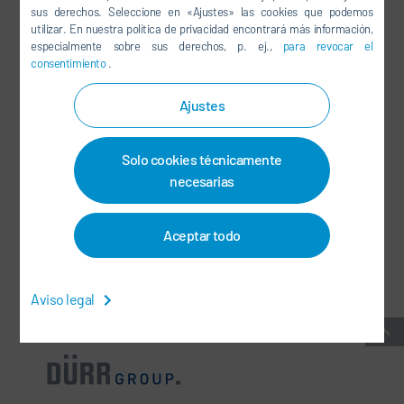
sus derechos. Seleccione en «Ajustes» las cookies que podemos
LINKEDIN
utilizar. En nuestra política de privacidad encontrará más información,
especialmente sobre sus derechos, p. ej.,
para revocar el
INSTAGRAM
consentimiento
.
Ajustes
REDES SOCIALES
Solo cookies técnicamente
BOLETÍN DE NOTICIAS
necesarias
CONTACTO / CENTROS
Aceptar todo
CONDICIONES GENERALES DEL CONTRATO
-
PROTECCIÓN DE DATOS
-
INFORMACIÓN LEGAL
-
MAPA DEL SITIO
-
INTEGRITY LINE
-
COOKIES
Aviso legal