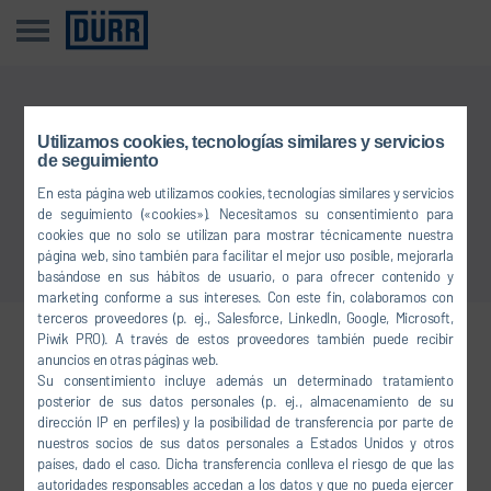
Esta noticia no está disponible en su idioma
Utilizamos cookies, tecnologías similares y servicios
de seguimiento
En esta página web utilizamos cookies, tecnologías similares y servicios
Volver a Vista general
de seguimiento («cookies»). Necesitamos su consentimiento para
cookies que no solo se utilizan para mostrar técnicamente nuestra
página web, sino también para facilitar el mejor uso posible, mejorarla
basándose en sus hábitos de usuario, o para ofrecer contenido y
marketing conforme a sus intereses. Con este fin, colaboramos con
terceros proveedores (p. ej., Salesforce, LinkedIn, Google, Microsoft,
Piwik PRO). A través de estos proveedores también puede recibir
Conéctese con nosotros
anuncios en otras páginas web.
Su consentimiento incluye además un determinado tratamiento
posterior de sus datos personales (p. ej., almacenamiento de su
dirección IP en perfiles) y la posibilidad de transferencia por parte de
FACEBOOK
nuestros socios de sus datos personales a Estados Unidos y otros
países, dado el caso. Dicha transferencia conlleva el riesgo de que las
YOUTUBE
autoridades responsables accedan a los datos y que no pueda ejercer