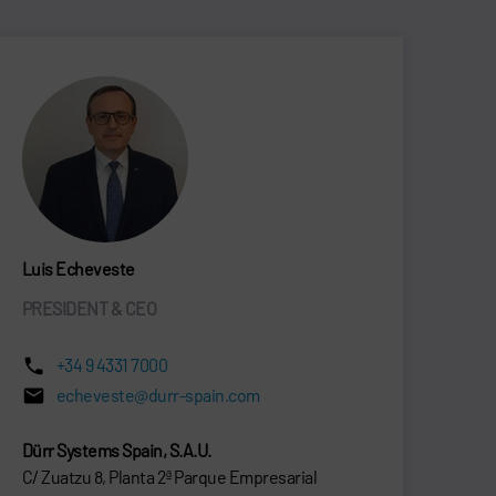
Luis Echeveste
PRESIDENT & CEO
+34 9 4331 7000
echeveste@durr-spain.com
Dürr Systems Spain, S.A.U.
C/ Zuatzu 8, Planta 2ª Parque Empresarial