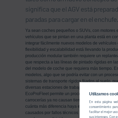
significa que el AGV está preparad
paradas para cargar en el enchufe
Ya sean coches pequeños o SUVs, con motores el
vehículos que se pintan en una planta está en co
integrar fácilmente nuevos modelos de vehículos 
flexibilidad y escalabilidad está llevando la produ
producción modular también requiere un replanteam
que respecta a las líneas de pintado rígidas en l
del modelo de coche que requiera más tiempo. Est
modelos, algo que se podría evitar con un proceso
sistemas de transporte rígidos fijados al suelo,
diversas estaciones de trabajo, como retoques, 
EcoProFleet permite un proceso de pintado modula
Utilizamos cook
carrocerías ya no causan tiempos de espera. Por l
En esta página web
cuánta más diferencia haya en la construcción y e
consentimiento par
facilitar el mejor u
causados por fallos técnicos repentinos también 
sus intereses. Con e