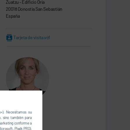
Zuatzu - Edificio Oria
20018 Donostia San Sebastián
España
Tarjeta de visita.vcf
Astrid Weisseise
s»). Necesitamos su
, sino también para
MARKETING
 marketing conforme a
icrosoft, Piwik PRO).