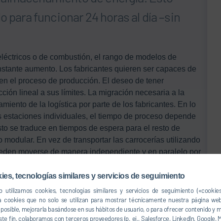
o para funcionar 24 horas al día –sin
.
éctricos o de combustión, el rango de modelos de
nstante aumento. Los fabricantes quieren ser capaces de
en el proceso de producción. El deseo de tener
cción lineal a sus límites. La migración necesaria a la
iento de la logística por parte de los fabricantes. En lo
as estaciones individuales, el tiempo de proceso depende
o se traduce en tiempos de espera para el resto de
 modular. En vez de transportar las carrocerías utilizando
 pueden moverse de manera independiente y en paralelo por
pulido y almacenamiento intermedio. De esta manera,
r en el que los distintos tiempos de procesado de las
ies, tecnologías similares y servicios de seguimiento
o tanto, los beneficios resultantes en costes son mayores
 utilizamos cookies, tecnologías similares y servicios de seguimiento («cookie
l pintado de las carrocerías. Los tiempos de inactividad
a cookies que no solo se utilizan para mostrar técnicamente nuestra página web
so posible, mejorarla basándose en sus hábitos de usuario, o para ofrecer contenido y
se han visto reducidos al mínimo, ya que los AGVs
ste fin, colaboramos con terceros proveedores (p. ej., Salesforce, LinkedIn, Google, M