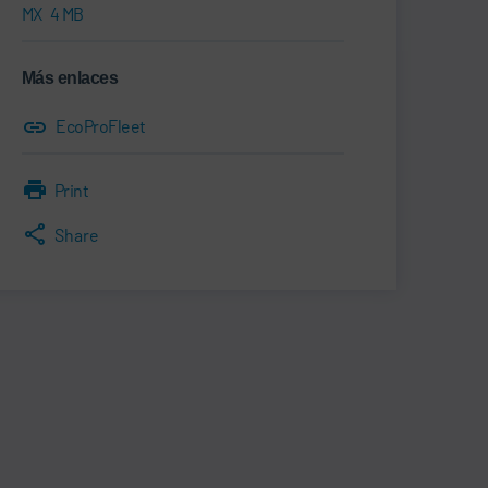
MX
4 MB
Más enlaces
EcoProFleet
Print
Share