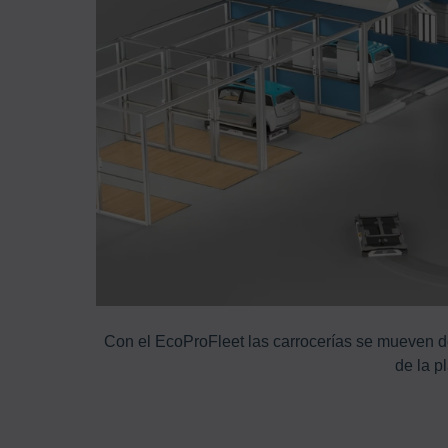
ntura.
Con el EcoProFleet las carrocerías se mueven d
de la p