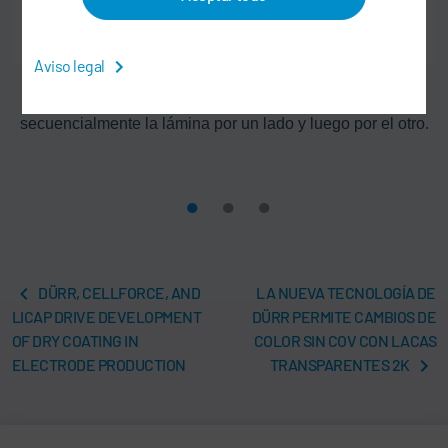
Aviso legal
El sistema de recubrimiento en tándem recubre
secuencialmente la lámina por un lado y luego por el otro.
DÜRR, CELLFORCE, AND
LA NUEVA TECNOLOGÍA DE
LICAP DRIVE DEVELOPMENT
DÜRR PERMITE CAMBIOS DE
OF DRY COATING IN
COLOR SIN COV CON LACAS
ELECTRODE PRODUCTION
TRANSPARENTES 2K