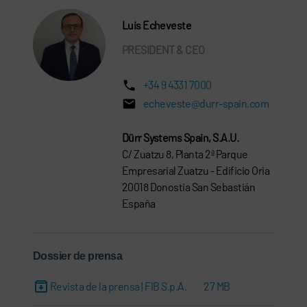
Luis Echeveste
PRESIDENT & CEO
+34 9 4331 7000
echeveste@durr-spain.com
Dürr Systems Spain, S.A.U.
C/ Zuatzu 8, Planta 2ª Parque
Empresarial Zuatzu - Edificio Oria
20018 Donostia San Sebastián
España
Dossier de prensa
Revista de la prensa | FIB S.p.A.
27 MB