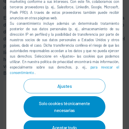
que la capacidad de la fábrica a plena carga, según el
marketing conforme a sus intereses. Con este fin, colaboramos con
terceros proveedores (p. ej., Salesforce, LinkedIn, Google, Microsoft,
diseño de célula y capacidad de FIB, sea de 8 GWh/a.
Piwik PRO). A través de estos proveedores también puede recibir
El calendario de este proyecto, dividido en dos fases, cerca
anuncios en otras páginas web.
Su consentimiento incluye además un determinado tratamiento
de Nápoles es ajustado: la instalación comenzará en otoño
posterior de sus datos personales (p. ej., almacenamiento de su
de 2025 y la producción, a lo largo de 2026. «Cabe
dirección IP en perfiles) y la posibilidad de transferencia por parte de
destacar el breve plazo transcurrido desde la recepción del
nuestros socios de sus datos personales a Estados Unidos y otros
países, dado el caso. Dicha transferencia conlleva el riesgo de que las
pedido hasta el inicio de la instalación de las primeras
autoridades responsables accedan a los datos y que no pueda ejercer
líneas en tan solo 10 meses; al fin y cabo, la tinta no ha
sus derechos. Seleccione en «Ajustes» las cookies que podemos
hecho más que secarse», señala Bernhard Bruhn,
utilizar. En nuestra política de privacidad encontrará más información,
vicepresidente de la Global Business Unit Lithium-Ion
especialmente sobre sus derechos, p. ej.,
para revocar el
consentimiento
.
Battery de Dürr.
Ajustes
Solo cookies técnicamente
necesarias
Aceptar todo